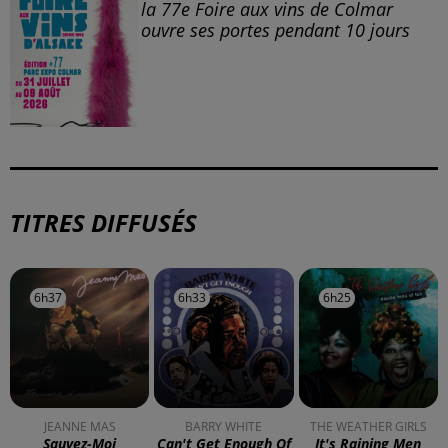
la 77e Foire aux vins de Colmar
ouvre ses portes pendant 10 jours
TITRES DIFFUSÉS
6h37
6h37
6h33
6h33
6h25
6h25
JEANNE MAS
BARRY WHITE
THE WEATHER GIRLS
Sauvez-Moi
Can't Get Enough Of
It's Raining Men