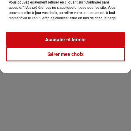
Vous pouvez également refuser en cliquant sur "Continuer sans
accepter". Vos préférences ne s'appliqueront que pour ce site. Vous
METEO
pouvez mettre à jour vos choix, ou retirer votre consentement à tout
moment via le lien "Gérer les cookies" situé en bas de chaque page.
C’est un temps assez voilé qui va nous concerner ce
vendredi. Les nuages resteront bien accrochés dans le
ciel ce matin, essentiellement dans le Bas-Rhin. Les
Accepter et fermer
chances d’apercevoir le soleil seront plus nombreuses
dans le Haut-Rhin.
Gérer mes choix
Cet après-midi, le ciel sera un peu plus lumineux.
Côté températures mini 13-15°C / maxi 22-25°C