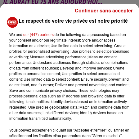
IL AURAIT EU 75 ANS AUJOURD'HUI...
Continuer sans accepter
Les fans de Johnny Hallyday vont se rassembler un peu
Le respect de votre vie privée est notre priorité
partout en France en la mémoire de leur idole,
notamment à l'église de la Madeleine à Paris où aura
We and
our (447) partners
do the following data processing based on
lieu une messe.
your consent and/or our legitimate interest: Store and/or access
information on a device; Use limited data to select advertising; Create
-
profiles for personalised advertising; Use profiles to select personalised
advertising; Measure advertising performance; Measure content
performance; Understand audiences through statistics or combinations
of data from different sources; Develop and improve services; Create
profiles to personalise content; Use profiles to select personalised
content; Use limited data to select content; Ensure security, prevent and
LE MONDIAL DE LA FIFA A ÉTÉ LANCÉ HIER, À
detect fraud, and fix errors; Deliver and present advertising and content;
MOSCOU, PAR UNE ÉQUIPE RUSSE EN PLEIN
Save and communicate privacy choices. These technologies may
FORME !
process personal data such as IP address and browsing data to offer
following functionalities: Identify devices based on information actively
requested; Use precise geolocation data; Match and combine data from
Elle a battu l’Arabie Saoudite 5 à 0.
other data sources; Link different devices; Identify devices based on
information transmitted automatically.
Ce soir, le Portugal reçoit l’Espagne et demain la France
sera opposée à l’Australie.
Vous pouvez accepter en cliquant sur "Accepter et fermer", ou affiner en
sélectionnant les finalités et/ou partenaires dans "Gérer mes choix".
-