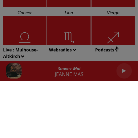
Cancer
Lion
Vierge
Live :
Mulhouse-
Webradios
Podcasts
Altkirch
Balance
Scorpion
Sagittaire
Sauvez-Moi
JEANNE MAS
Capricorne
Verseau
Poissons