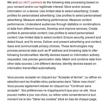
We and
our (447) partners
do the following data processing based on
l'intérieur de l'université de la Sorbonne à Paris. Les
your consent and/or our legitimate interest: Store and/or access
étudiants, réunis en assemblée générale, y avaient voté
information on a device; Use limited data to select advertising; Create
"l'occupation" du site, dans le cadre de l'opposition à la
profiles for personalised advertising; Use profiles to select personalised
advertising; Measure advertising performance; Measure content
réforme de l'accès à l'université.
performance; Understand audiences through statistics or combinations
of data from different sources; Develop and improve services; Create
A Strasbourg, la reprise du blocage du Patio a été votée
profiles to personalise content; Use profiles to select personalised
pour lundi.
content; Use limited data to select content; Ensure security, prevent and
detect fraud, and fix errors; Deliver and present advertising and content;
-
Save and communicate privacy choices. These technologies may
process personal data such as IP address and browsing data to offer
LE TRIBUNAL DE NANTERRE REND SON PREMIER
following functionalities: Identify devices based on information actively
ARBITRAGE JUDICIAIRE DANS LA BATAILLE POUR
requested; Use precise geolocation data; Match and combine data from
L'HÉRITAGE DE JOHNNY HALLYDAY.
other data sources; Link different devices; Identify devices based on
information transmitted automatically.
Il se prononcera ce vendredi sur le gel des biens
Vous pouvez accepter en cliquant sur "Accepter et fermer", ou affiner en
immobiliers et les droits artistiques du chanteur, à la
sélectionnant les finalités et/ou partenaires dans "Gérer mes choix".
demande des deux aînés du chanteur, David Hallyday et
Vous pouvez également refuser en cliquant sur "Continuer sans
accepter". Vos préférences ne s'appliqueront que pour ce site. Vous
Laura Smet.
pouvez mettre à jour vos choix, ou retirer votre consentement à tout
-
moment via le lien "Gérer les cookies" situé en bas de chaque page.
DES BUTS, DU SPECTACLE, DES