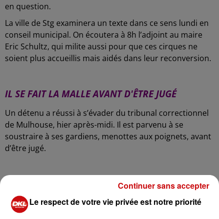
en question.
La ville de Stg examinera un texte dans ce sens lundi en
conseil municipal. On écoutera à 8h l’adjoint au maire
Eric Schultz, qui milite aussi pour que ces cirques ne
soient plus accueillis mais aidés dans leur reconversion.
-
IL SE FAIT LA MALLE AVANT D'ÊTRE JUGÉ
Un détenu a réussi à s’évader du tribunal correctionnel
de Mulhouse, hier après-midi. Il est parvenu à se
soustraire à ses gardiens, menottes aux poignets, avant
d’être jugé.
-
SUITE DES BLOCAGES DANS DES UNIVERSITÉS
Continuer sans accepter
Le respect de votre vie privée est notre priorité
Les forces de l'ordre sont intervenues "dans le calme"
hier soir pour évacuer les étudiants qui se trouvaient à