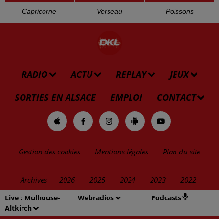
Bélier
Taureau
Gémeaux
Cancer
Lion
Vierge
Live :
Mulhouse-
Webradios
Podcasts
Altkirch