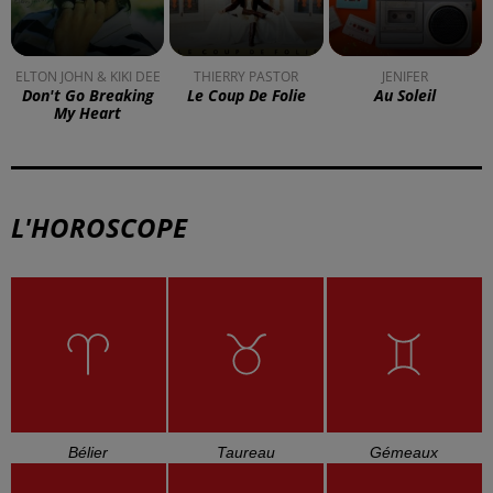
Blotzheim !
Mulhouse : un homme condamné à
trois mois de prison avec sursis...
la 77e Foire aux vins de Colmar
ouvre ses portes pendant 10 jours