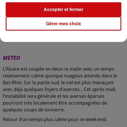
REBONDISSEMENTS...
Accepter et fermer
L'OM est qualifié pour les demi-finales de la Ligue
Gérer mes choix
Europa, après sa victoire 5-2 face au RB Liebzig hier soir.
Les Marseillais affronteront Salzbourg, Arsenal ou
l'Atletico Madrid.
-
METEO
L’Alsace est coupée en deux ce matin avec un temps
relativement calme quoique nuageux attendu dans le
Bas-Rhin. Sur la partie sud, le ciel est plus menaçant
avec déjà quelques foyers d’averses… Cet après-midi,
l’instabilité sera générale et les averses éparses
pourront très localement être accompagnées de
quelques coups de tonnerre.
Retour d’un temps plus calme pour ce week-end.