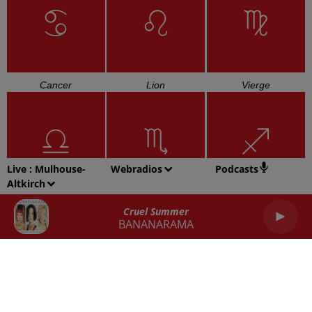
Cancer
Lion
Vierge
Live :
Mulhouse-
Webradios
Podcasts
Altkirch
Balance
Scorpion
Sagittaire
Cruel Summer
BANANARAMA