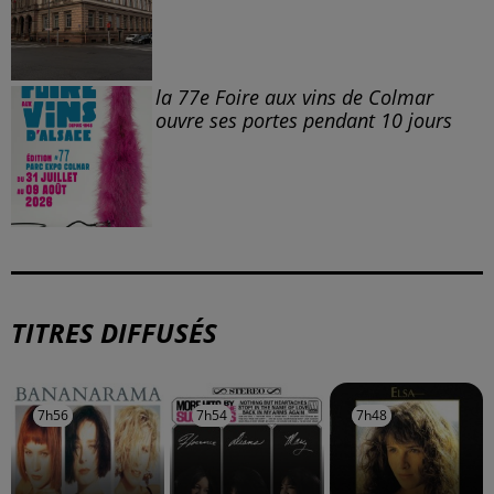
la 77e Foire aux vins de Colmar
ouvre ses portes pendant 10 jours
TITRES DIFFUSÉS
7h56
7h56
7h54
7h54
7h48
7h48