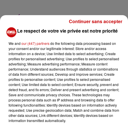
-
CHLOÉ JUNG EST LA NOUVELLE AMBASSADRICE
Continuer sans accepter
DU CHARME HAUT-RHINOIS.
Le respect de votre vie privée est notre priorité
Elle a été élue samedi soir Miss Haut-Rhin à Kaysersberg.
Agée de 22 ans, elle briguera la couronne alsacienne le 9
We and
our (447) partners
do the following data processing based on
septembre prochain…
your consent and/or our legitimate interest: Store and/or access
information on a device; Use limited data to select advertising; Create
profiles for personalised advertising; Use profiles to select personalised
advertising; Measure advertising performance; Measure content
performance; Understand audiences through statistics or combinations
of data from different sources; Develop and improve services; Create
profiles to personalise content; Use profiles to select personalised
content; Use limited data to select content; Ensure security, prevent and
detect fraud, and fix errors; Deliver and present advertising and content;
Save and communicate privacy choices. These technologies may
process personal data such as IP address and browsing data to offer
following functionalities: Identify devices based on information actively
requested; Use precise geolocation data; Match and combine data from
other data sources; Link different devices; Identify devices based on
information transmitted automatically.