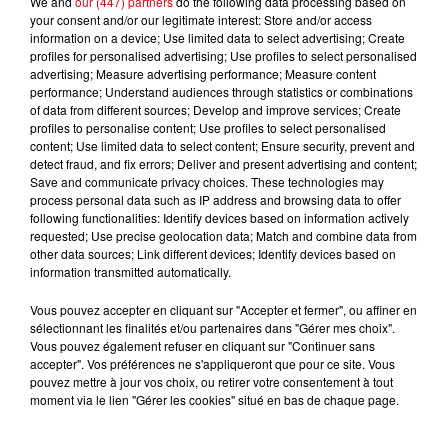
We and
our (447) partners
do the following data processing based on
démissionnaires du dernier conseil.
C’est donc une
your consent and/or our legitimate interest: Store and/or access
information on a device; Use limited data to select advertising; Create
triangulaire qui se profile dimanche prochain pour le
profiles for personalised advertising; Use profiles to select personalised
second tour.
advertising; Measure advertising performance; Measure content
performance; Understand audiences through statistics or combinations
Et puis, la petite commune de Stattmatten est, elle,
of data from different sources; Develop and improve services; Create
orpheline de son maire
René Bondoerffer
. Celui-ci s’est
profiles to personalise content; Use profiles to select personalised
content; Use limited data to select content; Ensure security, prevent and
éteint vendredi des suites d’une maladie. Il était âgé de
detect fraud, and fix errors; Deliver and present advertising and content;
68 ans.
Save and communicate privacy choices. These technologies may
process personal data such as IP address and browsing data to offer
following functionalities: Identify devices based on information actively
requested; Use precise geolocation data; Match and combine data from
other data sources; Link different devices; Identify devices based on
information transmitted automatically.
Vous pouvez accepter en cliquant sur "Accepter et fermer", ou affiner en
sélectionnant les finalités et/ou partenaires dans "Gérer mes choix".
Vous pouvez également refuser en cliquant sur "Continuer sans
accepter". Vos préférences ne s'appliqueront que pour ce site. Vous
pouvez mettre à jour vos choix, ou retirer votre consentement à tout
moment via le lien "Gérer les cookies" situé en bas de chaque page.