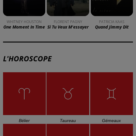
Blotzheim !
Mulhouse : un homme condamné à
trois mois de prison avec sursis...
la 77e Foire aux vins de Colmar
ouvre ses portes pendant 10 jours