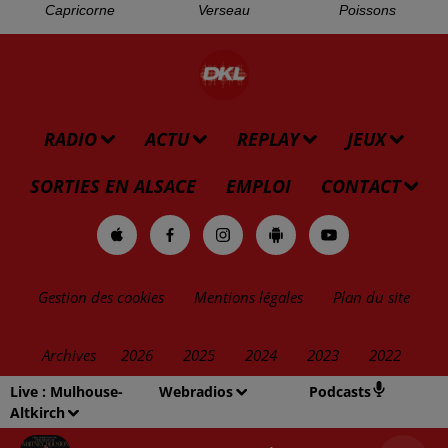
Bélier
Taureau
Gémeaux
Cancer
Lion
Vierge
Live :
Mulhouse-
Webradios
Podcasts
Altkirch
Balance
Scorpion
Sagittaire