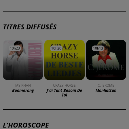
TITRES DIFFUSÉS
10h23
10h23
10h20
10h20
10h13
10h13
JAY KHAN
CRAZY HORSE
C. JEROME
Boomerang
J'ai Tant Besoin De
Manhattan
Toi
L'HOROSCOPE