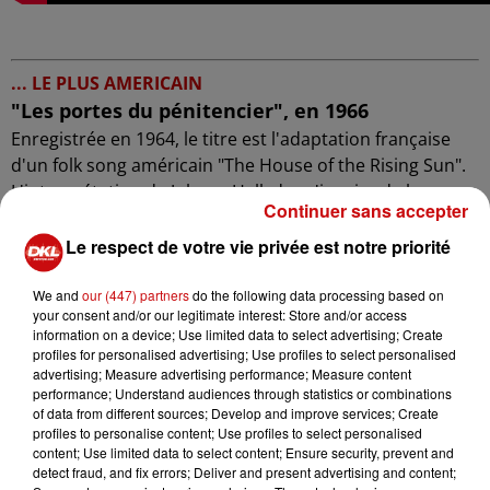
... LE PLUS AMERICAIN
"Les portes du pénitencier", en 1966
Enregistrée en 1964, le titre est l'adaptation française
d'un folk song américain "The House of the Rising Sun".
L'interprétation de Johnny Hallyday s'inspire de la
Continuer sans accepter
version du groupe The Animals (qui est, cette même
année, un grand succès).
Le respect de votre vie privée est notre priorité
We and
our (447) partners
do the following data processing based on
your consent and/or our legitimate interest: Store and/or access
information on a device; Use limited data to select advertising; Create
profiles for personalised advertising; Use profiles to select personalised
advertising; Measure advertising performance; Measure content
performance; Understand audiences through statistics or combinations
of data from different sources; Develop and improve services; Create
profiles to personalise content; Use profiles to select personalised
content; Use limited data to select content; Ensure security, prevent and
detect fraud, and fix errors; Deliver and present advertising and content;