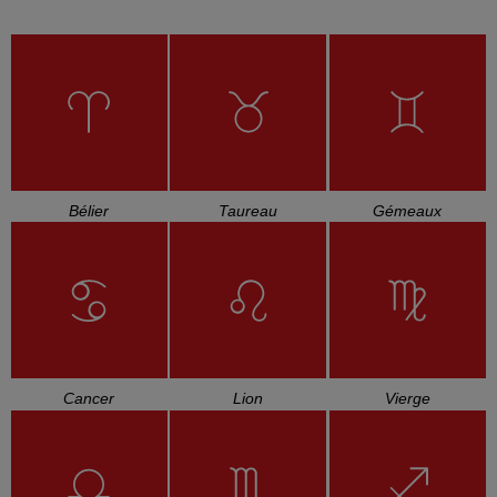
Bélier
Taureau
Gémeaux
Cancer
Lion
Vierge