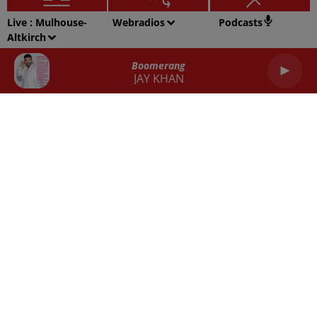
Live :
Mulhouse-
Webradios
Podcasts
Altkirch
Balance
Scorpion
Sagittaire
Boomerang
JAY KHAN
Capricorne
Verseau
Poissons
RADIO
ACTU
REPLAY
JEUX
SORTIES EN ALSACE
EMPLOI
CONTACT