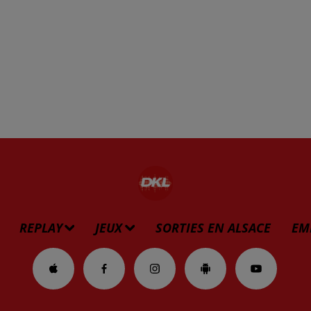
REPLAY
JEUX
SORTIES EN ALSACE
EM