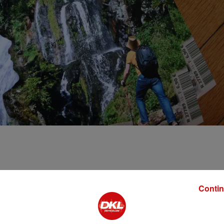
Contin
??EDEN de Sausheim est annulé. La chanteuse qui donne une