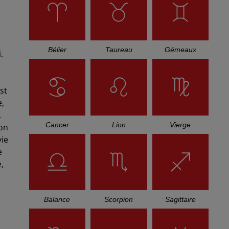
Bélier
Taureau
Gémeaux
.
st
e,
.
Cancer
Lion
Vierge
ton
vie
e
,
Balance
Scorpion
Sagittaire