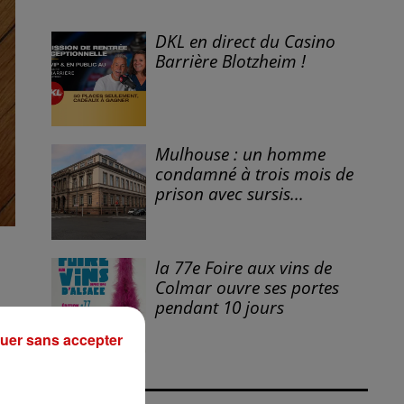
DKL en direct du Casino
Barrière Blotzheim !
Mulhouse : un homme
condamné à trois mois de
prison avec sursis...
la 77e Foire aux vins de
Colmar ouvre ses portes
pendant 10 jours
uer sans accepter