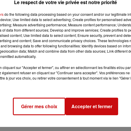
Le respect de votre vie privée est notre priorité
 malaise. Elle a 89 ans.
ers
do the following data processing based on your consent and/or our legitimate int
device; Use limited data to select advertising; Create profiles for personalised adver
vertising; Measure advertising performance; Measure content performance; Unders
ns of data from different sources; Develop and improve services; Create profiles to 
alised content; Use limited data to select content; Ensure security, prevent and detect
ertising and content; Save and communicate privacy choices. These technologies
and browsing data to offer following functionalities: Identify devices based on infor
eolocation data; Match and combine data from other data sources; Link different de
cendus dans la rue dans l�??académie de Strasbourg, contr
nsmitted automatically.
t plus de 700 à Strasbourg à marcher de la place Kléber et le
cliquant sur "Accepter et fermer", ou affiner en sélectionnant les finalités et/ou pa
 hier soir.
 également refuser en cliquant sur "Continuer sans accepter". Vos préférences ne 
tre à jour vos choix, ou retirer votre consentement à tout moment via le lien "Gérer 
?est laissé tomber du toit de son établissement, Siegfried,
s secours qui ont vainement tenté de la raisonner, la
Gérer mes choix
Accepter et fermer
sant grièvement. La jeune fille n�??en était pas à son premi