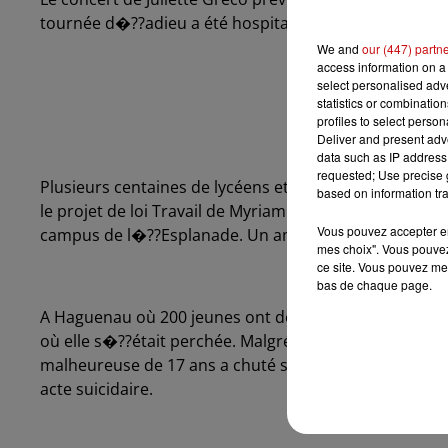
tournée d�??adieu a été hospitalisée à la suite d�??un
We and
our (447) partn
access information on a 
select personalised ad
statistics or combinatio
profiles to select person
Deliver and present adv
data such as IP address 
requested; Use precise g
Plusieurs centaines de lycéens et étudiants sont des
based on information tra
le projet de loi Travail de Myriam El Khomri. Ils étaien
Vous pouvez accepter en 
campus de l�??Esplanade. Un amphi est occupé depuis
mes choix". Vous pouvez
ce site. Vous pouvez met
bas de chaque page.
A Haguenau où 200 jeunes ont défilé, une lycéenne s�?
où elle s�??était perchée. Malgré l�??intervention de
malheureuse de 17 ans a chuté sur le trottoir, se bles
acte suicidaire.