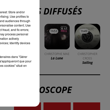
TITRES DIFFUSÉS
erest: Store and/or
tising; Use profiles to
tand audiences through
personalise content; Use
 fraud, and fix errors;
1h57
1h57
1h53
1h53
1h49
1h49
 may process personal
mation actively
vices; Identify devices
e
MADONNA
CHRISTOPHE MAE
CHRISTOPHER
rtenaires dans "Gérer
La Isla Bonita
La Lune
CROSS
s'appliqueront que pour
Sailing
les cookies" situé en
L'HOROSCOPE
er