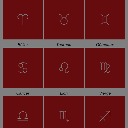
Bélier
Taureau
Gémeaux
Cancer
Lion
Vierge