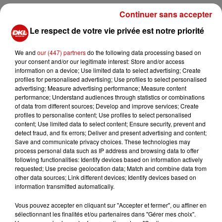
DKL en direct du Casino Barrière
Continuer sans accepter
Blotzheim !
Le respect de votre vie privée est notre priorité
We and
our (447) partners
do the following data processing based on
your consent and/or our legitimate interest: Store and/or access
information on a device; Use limited data to select advertising; Create
Mulhouse : un homme condamné à
profiles for personalised advertising; Use profiles to select personalised
advertising; Measure advertising performance; Measure content
trois mois de prison avec sursis...
performance; Understand audiences through statistics or combinations
of data from different sources; Develop and improve services; Create
profiles to personalise content; Use profiles to select personalised
content; Use limited data to select content; Ensure security, prevent and
detect fraud, and fix errors; Deliver and present advertising and content;
Save and communicate privacy choices. These technologies may
la 77e Foire aux vins de Colmar
process personal data such as IP address and browsing data to offer
ouvre ses portes pendant 10 jours
following functionalities: Identify devices based on information actively
requested; Use precise geolocation data; Match and combine data from
other data sources; Link different devices; Identify devices based on
information transmitted automatically.
Vous pouvez accepter en cliquant sur "Accepter et fermer", ou affiner en
sélectionnant les finalités et/ou partenaires dans "Gérer mes choix".