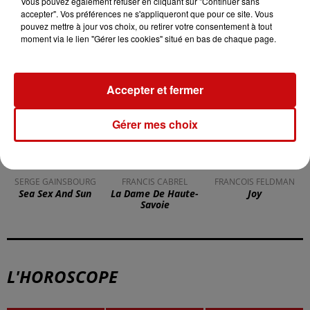
Vous pouvez également refuser en cliquant sur "Continuer sans
accepter". Vos préférences ne s'appliqueront que pour ce site. Vous
pouvez mettre à jour vos choix, ou retirer votre consentement à tout
TITRES DIFFUSÉS
moment via le lien "Gérer les cookies" situé en bas de chaque page.
Accepter et fermer
15h46
15h46
15h43
15h43
15h38
15h38
Gérer mes choix
SERGE GAINSBOURG
FRANCIS CABREL
FRANCOIS FELDMAN
Sea Sex And Sun
La Dame De Haute-
Joy
Savoie
L'HOROSCOPE