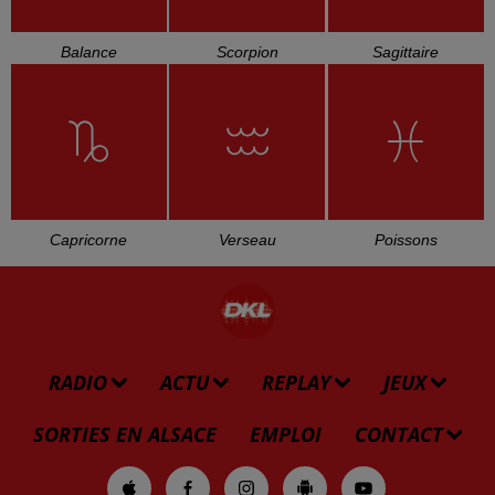
Balance
Scorpion
Sagittaire
Capricorne
Verseau
Poissons
RADIO
ACTU
REPLAY
JEUX
SORTIES EN ALSACE
EMPLOI
CONTACT