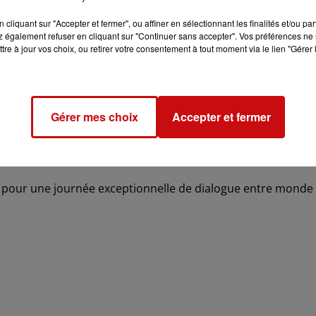
que si chacun travaille sur la paix à l'intérieur de lui - même 
été reçu pour signer le livre d'or et tenir un rapide discours
cliquant sur "Accepter et fermer", ou affiner en sélectionnant les finalités et/ou pa
pas là pour parler mais pour le buffet » a plaisanté le dal
 également refuser en cliquant sur "Continuer sans accepter". Vos préférences ne 
tre à jour vos choix, ou retirer votre consentement à tout moment via le lien "Gérer 
 l'a par la suite escorté jusqu'au PMC où s'est tenu le mome
aciens.
Gérer mes choix
Accepter et fermer
is place à ses côtés pour une séance de questions-réponses q
ra pour une journée exceptionnelle de dialogue entre monde