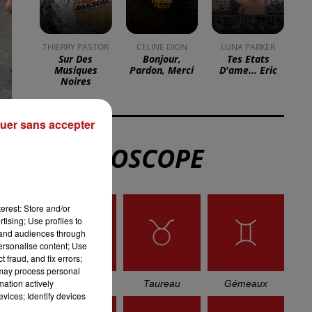
DKL en direct du Casino
Barrière Blotzheim !
Mulhouse : un homme
uer sans accepter
condamné à trois mois de
prison avec sursis...
la 77e Foire aux vins de
erest: Store and/or
Colmar ouvre ses portes
tising; Use profiles to
tand audiences through
pendant 10 jours
personalise content; Use
 fraud, and fix errors;
ui
 may process personal
mation actively
tre
vices; Identify devices