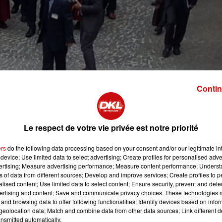
Contin
Le respect de votre vie privée est notre priorité
ournée à Strasbourg. Des visites institutionnelles et une
ers
do the following data processing based on your consent and/or our legitimate int
C.
device; Use limited data to select advertising; Create profiles for personalised adver
vertising; Measure advertising performance; Measure content performance; Unders
ns of data from different sources; Develop and improve services; Create profiles to 
alised content; Use limited data to select content; Ensure security, prevent and detect
tinée 100% européenne pour le chef spirituel des Tibétains q
ertising and content; Save and communicate privacy choices. These technologies
opéen, où il s'est entretenu avec le président et des
and browsing data to offer following functionalities: Identify devices based on infor
'Europe. Lors de ses allocutions, il a insisté sur la paix en
eolocation data; Match and combine data from other data sources; Link different de
nsmitted automatically.