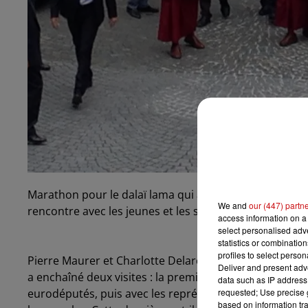
Marathon pour le dalaï lama qui a passé sa première j
We and
our (447) partn
rencontre avec les jeunes et les strasbourgeois au PM
access information on a 
select personalised ad
statistics or combinatio
profiles to select person
Pierre Maurer et Charlotte Delarchand l'ont suivi. Ma
Deliver and present adv
a enchaîné deux visites : la première au parlement eur
data such as IP address 
eurodéputés, puis avec les représentants du conseil de l
requested; Use precise g
based on information tra