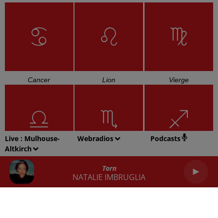
Cancer
Lion
Vierge
Live :
Mulhouse-
Webradios
Podcasts
Altkirch
Balance
Scorpion
Sagittaire
Torn
NATALIE IMBRUGLIA