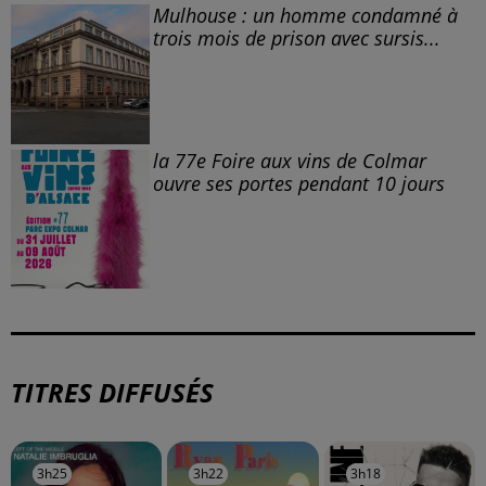
Mulhouse : un homme condamné à
trois mois de prison avec sursis...
la 77e Foire aux vins de Colmar
ouvre ses portes pendant 10 jours
TITRES DIFFUSÉS
3h25
3h25
3h22
3h22
3h18
3h18