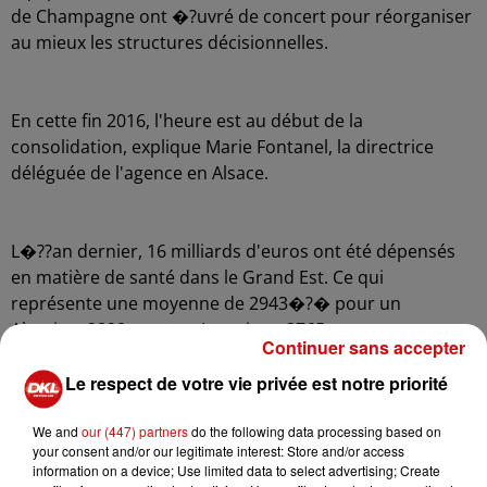
de Champagne ont �?uvré de concert pour réorganiser
au mieux les structures décisionnelles.
En cette fin 2016, l'heure est au début de la
consolidation, explique Marie Fontanel, la directrice
déléguée de l'agence en Alsace.
L�??an dernier, 16 milliards d'euros ont été dépensés
en matière de santé dans le Grand Est. Ce qui
représente une moyenne de 2943�?� pour un
Alsacien, 2898 pour un Lorrain et 2765 pour un
Continuer sans accepter
Champardennais.
Le respect de votre vie privée est notre priorité
We and
our (447) partners
do the following data processing based on
your consent and/or our legitimate interest: Store and/or access
information on a device; Use limited data to select advertising; Create