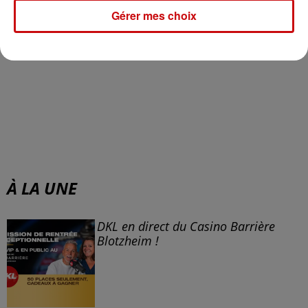
Gérer mes choix
À LA UNE
DKL en direct du Casino Barrière
Blotzheim !