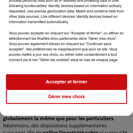
process personal data such as IP address and browsing data to offer
following functionalities: Identify devices based on information actively
Les indemnités que vous percevrez arriveront au bout
requested; Use precise geolocation data; Match and combine data from
de
3 mois maximum
. Toutefois, vous toucherez
le
other data sources; Link different devices; Identify devices based on
information transmitted automatically.
versement de la première somme d’argent dans les 2
mois
qui suivent :
Vous pouvez accepter en cliquant sur "Accepter et fermer", ou affiner en
sélectionnant les finalités et/ou partenaires dans "Gérer mes choix".
��
La date de remise de l’état de vos biens,
Vous pouvez également refuser en cliquant sur "Continuer sans
perdus ou endommagés à l’assureur.
accepter". Vos préférences ne s'appliqueront que pour ce site. Vous
pouvez mettre à jour vos choix, ou retirer votre consentement à tout
��
OU
la date de l’arrêté de catastrophe naturelle,
moment via le lien "Gérer les cookies" situé en bas de chaque page.
publié dans le Journal officiel, si sa publication est
postérieure.
Accepter et fermer
-
COMMENT FAIRE POUR MES BIENS
Gérer mes choix
PROFESSIONNELS ?
La démarche à suivre pour l’indemnisation est
globalement la même que pour les particuliers
.
Néanmoins, des dispositions supplémentaires
s’ajoutent afin de
pallier l’inactivité subie
et surtout
la