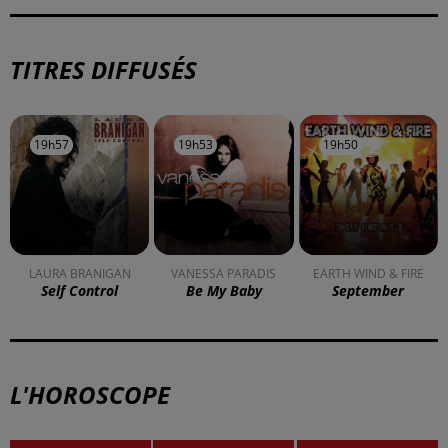
TITRES DIFFUSÉS
19h57
19h57
19h53
19h53
19h50
19h50
LAURA BRANIGAN
VANESSA PARADIS
EARTH WIND & FIRE
Self Control
Be My Baby
September
L'HOROSCOPE