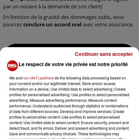
par un notaire à la demande de son client)
En fonction de la gravité des dommages subis, vous
pourrez
conclure un accord oral
avec votre assurance.
-
INTERVIEW | Claude Casterot explique les
Continuer sans accepter
procédures qui suivent un sinistre
Le respect de votre vie privée est notre priorité
-
We and
our (447) partners
do the following data processing based on
your consent and/or our legitimate interest: Store and/or access
QUEL SONT LES DIFFÉRENTS DÉLAIS À
information on a device; Use limited data to select advertising; Create
RESPECTER ?
profiles for personalised advertising; Use profiles to select personalised
advertising; Measure advertising performance; Measure content
performance; Understand audiences through statistics or combinations
Vous disposez de
10 jours à partir de l’arrêté
of data from different sources; Develop and improve services; Create
interministériel pour déclarer le sinistre
à votre
profiles to personalise content; Use profiles to select personalised
assurance. En clair, prenez le temps de prévenir votre
content; Use limited data to select content; Ensure security, prevent and
detect fraud, and fix errors; Deliver and present advertising and content;
assureur au plus vite et par tous les moyens (mails,
Save and communicate privacy choices. These technologies may
téléphone,…)