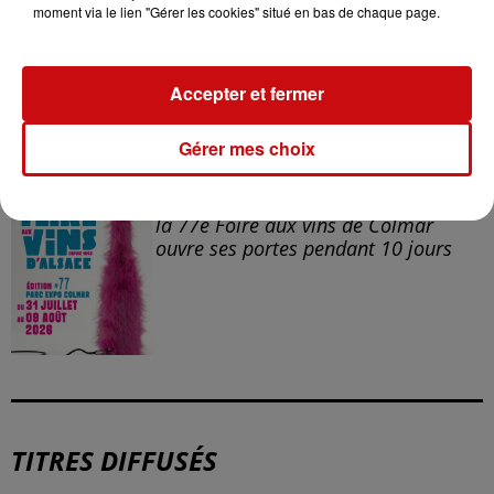
moment via le lien "Gérer les cookies" situé en bas de chaque page.
Mulhouse : un homme condamné à
Accepter et fermer
trois mois de prison avec sursis...
Gérer mes choix
la 77e Foire aux vins de Colmar
ouvre ses portes pendant 10 jours
TITRES DIFFUSÉS