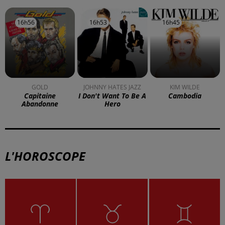
16h56
16h56
16h53
16h53
16h45
16h45
GOLD
JOHNNY HATES JAZZ
KIM WILDE
Capitaine
I Don't Want To Be A
Cambodia
Abandonne
Hero
L'HOROSCOPE