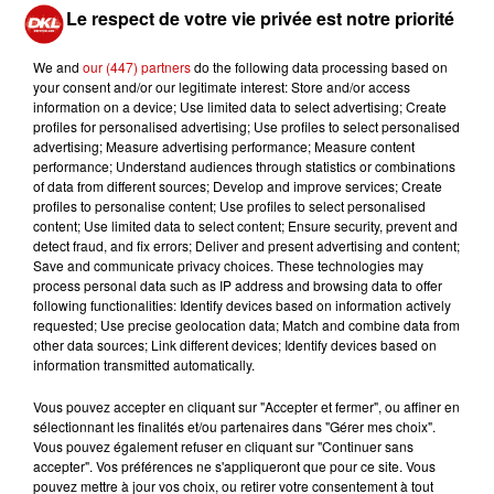
la situation" fait savoir la préfecture.
Le respect de votre vie privée est notre priorité
L'arrêt de ce projet ne signifie pas la fin des projets
We and
our (447) partners
do the following data processing based on
géothermiques dans le Bas-Rhin.
L'entreprise Fonroche
your consent and/or our legitimate interest: Store and/or access
mène actuellement deux autres forages
: le premier à
information on a device; Use limited data to select advertising; Create
Eckbolsheim (Eurométropole) et l'autre dans le
profiles for personalised advertising; Use profiles to select personalised
advertising; Measure advertising performance; Measure content
Kochersberg, à Hurtigheim.
performance; Understand audiences through statistics or combinations
of data from different sources; Develop and improve services; Create
profiles to personalise content; Use profiles to select personalised
content; Use limited data to select content; Ensure security, prevent and
detect fraud, and fix errors; Deliver and present advertising and content;
Save and communicate privacy choices. These technologies may
process personal data such as IP address and browsing data to offer
following functionalities: Identify devices based on information actively
requested; Use precise geolocation data; Match and combine data from
other data sources; Link different devices; Identify devices based on
À LA UNE
information transmitted automatically.
Vous pouvez accepter en cliquant sur "Accepter et fermer", ou affiner en
DKL en direct du Casino Barrière
sélectionnant les finalités et/ou partenaires dans "Gérer mes choix".
Blotzheim !
Vous pouvez également refuser en cliquant sur "Continuer sans
accepter". Vos préférences ne s'appliqueront que pour ce site. Vous
pouvez mettre à jour vos choix, ou retirer votre consentement à tout