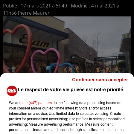
Publié : 17 mars 2021 à 5h49 - Modifié : 4 mai 2021 à
11h56 Pierre Maurer
Continuer sans accepter
Le respect de votre vie privée est notre priorité
We and
our (447) partners
do the following data processing based on
your consent and/or our legitimate interest: Store and/or access
information on a device; Use limited data to select advertising; Create
A l'intérieur de ce nouvel espace commercial, des -uvres
profiles for personalised advertising; Use profiles to select personalised
de street-art et des "espaces de respiratio
advertising; Measure advertising performance; Measure content
performance; Understand audiences through statistics or combinations
Crédit :
PM/DKL