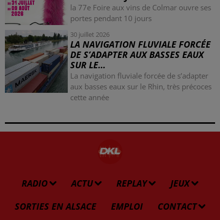
la 77e Foire aux vins de Colmar ouvre ses
portes pendant 10 jours
30 juillet 2026
LA NAVIGATION FLUVIALE FORCÉE
DE S’ADAPTER AUX BASSES EAUX
SUR LE...
La navigation fluviale forcée de s’adapter
aux basses eaux sur le Rhin, très précoces
cette année
RADIO
ACTU
REPLAY
JEUX
SORTIES EN ALSACE
EMPLOI
CONTACT