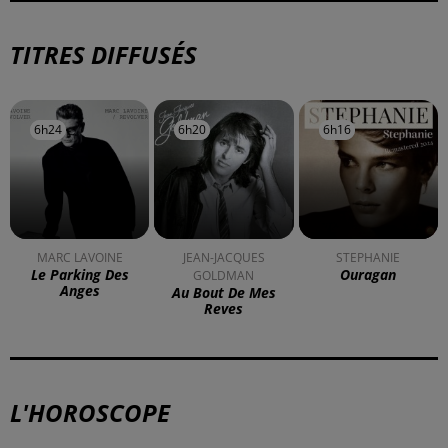
TITRES DIFFUSÉS
6h24
6h24
6h20
6h20
6h16
6h16
MARC LAVOINE
JEAN-JACQUES
STEPHANIE
Le Parking Des
Ouragan
GOLDMAN
Anges
Au Bout De Mes
Reves
L'HOROSCOPE