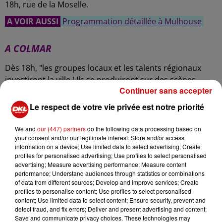
18h, rue de la Moselle.
A VOIR AUSSI
Programmation détaillée à Mulhouse
A COLMAR
Dès 18h, "les groupes locaux et les talents régionaux
investiront la ville ! Ils se produiront sur des scènes
Continuer sans accepter
installées par la municipalité dans différents endroits de
la ville" indique le site de la ville de Colmar,
qui vous
Le respect de votre vie privée est notre priorité
propose cette année aussi le programme de
l'événement en réalité augmentée !
We and
our (447) partners
do the following data processing based on
your consent and/or our legitimate interest: Store and/or access
Rock, soul, RnB, électro, musique classique, fanfare, etc. :
information on a device; Use limited data to select advertising; Create
tous les goûts seront représentés lors de cette soirée
profiles for personalised advertising; Use profiles to select personalised
advertising; Measure advertising performance; Measure content
assurément très agréable au cœur de la ville !
performance; Understand audiences through statistics or combinations
of data from different sources; Develop and improve services; Create
A VOIR AUSSI
Programmation détaillée à Colmar
profiles to personalise content; Use profiles to select personalised
content; Use limited data to select content; Ensure security, prevent and
detect fraud, and fix errors; Deliver and present advertising and content;
LA SÉLECTION DE PASCAL KURY
Save and communicate privacy choices. These technologies may