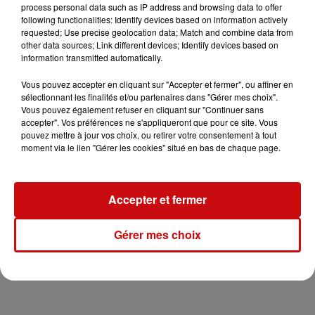
process personal data such as IP address and browsing data to offer
Dans le journal de 9h, ce matin,
Pascal vous a proposé
following functionalities: Identify devices based on information actively
sa sélection
pour cette soirée festive. Vous pouvez la
requested; Use precise geolocation data; Match and combine data from
other data sources; Link different devices; Identify devices based on
réécouter ci-dessous !
information transmitted automatically.
Vous pouvez accepter en cliquant sur "Accepter et fermer", ou affiner en
sélectionnant les finalités et/ou partenaires dans "Gérer mes choix".
Vous pouvez également refuser en cliquant sur "Continuer sans
accepter". Vos préférences ne s'appliqueront que pour ce site. Vous
pouvez mettre à jour vos choix, ou retirer votre consentement à tout
moment via le lien "Gérer les cookies" situé en bas de chaque page.
Accepter et fermer
Gérer mes choix