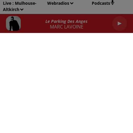
Live :
Mulhouse-
Webradios
Podcasts
Altkirch
Balance
Scorpion
Sagittaire
Le Parking Des Anges
MARC LAVOINE
Capricorne
Verseau
Poissons
RADIO
ACTU
REPLAY
JEUX
SORTIES EN ALSACE
EMPLOI
CONTACT