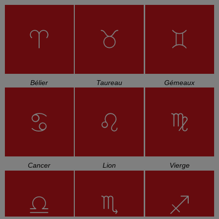
Bélier
Taureau
Gémeaux
Cancer
Lion
Vierge