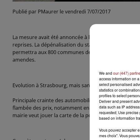
Publié par PMaurer le vendredi 7/07/2017
La mesure avait été annoncée à l'automne dernier par
reprises. La dépénalisation du stationnement prendra
permettra aux 800 communes de France où le stationn
amendes.
We and
our (447) partn
access information on a 
select personalised ad
Evolution à Strasbourg, mais sans surcoût
statistics or combinatio
profiles to select person
Principale crainte des automobilistes, des associatio
Deliver and present adv
data such as IP address 
flambée des prix, notamment en cas de dépassement d
requested; Use precise g
mairie veut jouer la carte de la pédagogie et de la bonn
based on information tra
Vous pouvez accepter en 
mes choix". Vous pouvez