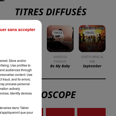
TITRES DIFFUSÉS
uer sans accepter
19h57
19h57
19h53
19h53
19h50
19h50
LAURA BRANIGAN
VANESSA
EARTH WIND &
erest: Store and/or
Self Control
PARADIS
FIRE
tising; Use profiles to
Be My Baby
September
tand audiences through
personalise content; Use
 fraud, and fix errors;
la
 may process personal
mation actively
L'HOROSCOPE
vices; Identify devices
rtenaires dans "Gérer
s'appliqueront que pour