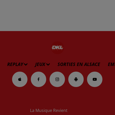
REPLAY
JEUX
SORTIES EN ALSACE
EM
La Musique Revient