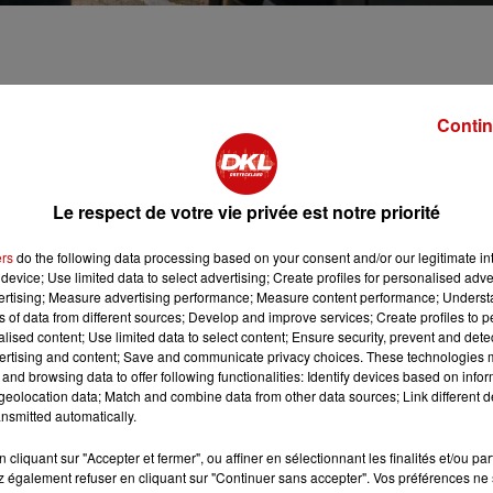
Contin
 le gouvernement Valls avant d'être repoussée à plusieurs
 finalement effet au 1er janvier 2018. Une mesure qui
ement est payant de prendre en charge la gestion des
Le respect de votre vie privée est notre priorité
ers
do the following data processing based on your consent and/or our legitimate int
device; Use limited data to select advertising; Create profiles for personalised adver
vertising; Measure advertising performance; Measure content performance; Unders
ns of data from different sources; Develop and improve services; Create profiles to 
alised content; Use limited data to select content; Ensure security, prevent and detect
ns les représentant et des associations de consommateurs : 
ertising and content; Save and communicate privacy choices. These technologies
and browsing data to offer following functionalities: Identify devices based on infor
u temps de stationnement. Dans la capitale alsacienne, la
eolocation data; Match and combine data from other data sources; Link different de
e foi.
nsmitted automatically.
cliquant sur "Accepter et fermer", ou affiner en sélectionnant les finalités et/ou pa
 également refuser en cliquant sur "Continuer sans accepter". Vos préférences ne 