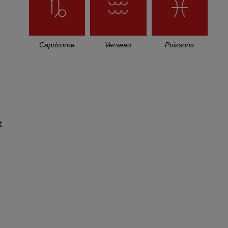
Capricorne
Verseau
Poissons
t