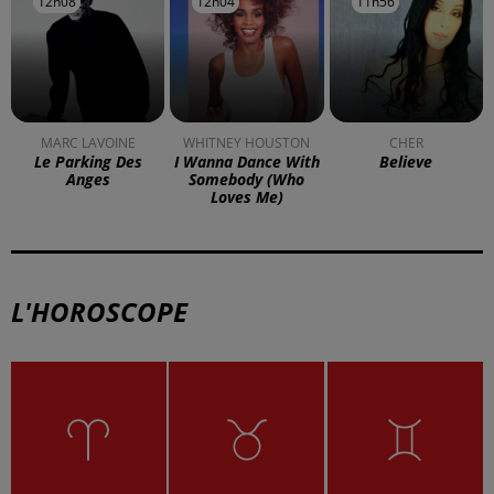
12h08
12h08
12h04
12h04
11h56
11h56
MARC LAVOINE
WHITNEY HOUSTON
CHER
Le Parking Des
I Wanna Dance With
Believe
Anges
Somebody (who
Loves Me)
L'HOROSCOPE