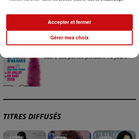
Mulhouse : un homme condamné à
trois mois de prison avec sursis...
Accepter et fermer
Gérer mes choix
la 77e Foire aux vins de Colmar
ouvre ses portes pendant 10 jours
TITRES DIFFUSÉS