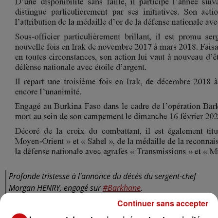
Profonde tristesse à l'annonce du décès du sergent-chef
Morgan HENRY, engagé sur
#Barkhane
.
Continuer sans accepter
J'assure à sa famille et ses proches, ainsi qu’à ses