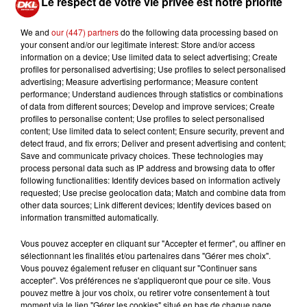
Le respect de votre vie privée est notre priorité
camarades du
#54RT
tout mon soutien et leur témoigne la
fraternité de l’
@armeedeterre
.
pic.twitter.com/L0lUOnoRGL
We and
our (447) partners
do the following data processing based on
your consent and/or our legitimate interest: Store and/or access
— Chef d'état-major de l'armée de Terre (@CEMAT_FR)
information on a device; Use limited data to select advertising; Create
February 17, 2020
profiles for personalised advertising; Use profiles to select personalised
advertising; Measure advertising performance; Measure content
performance; Understand audiences through statistics or combinations
of data from different sources; Develop and improve services; Create
profiles to personalise content; Use profiles to select personalised
content; Use limited data to select content; Ensure security, prevent and
detect fraud, and fix errors; Deliver and present advertising and content;
Save and communicate privacy choices. These technologies may
process personal data such as IP address and browsing data to offer
following functionalities: Identify devices based on information actively
À LA UNE
requested; Use precise geolocation data; Match and combine data from
other data sources; Link different devices; Identify devices based on
information transmitted automatically.
DKL en direct du Casino Barrière
Vous pouvez accepter en cliquant sur "Accepter et fermer", ou affiner en
Blotzheim !
sélectionnant les finalités et/ou partenaires dans "Gérer mes choix".
Vous pouvez également refuser en cliquant sur "Continuer sans
accepter". Vos préférences ne s'appliqueront que pour ce site. Vous
pouvez mettre à jour vos choix, ou retirer votre consentement à tout
moment via le lien "Gérer les cookies" situé en bas de chaque page.