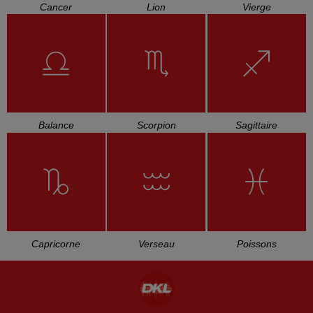
STEPHANIE
DALIDA
MYLENE FARMER
Ouragan
Laissez-Moi Danser
Libertine
(monday, Tuesday)
L'HOROSCOPE
Bélier
Taureau
Gémeaux