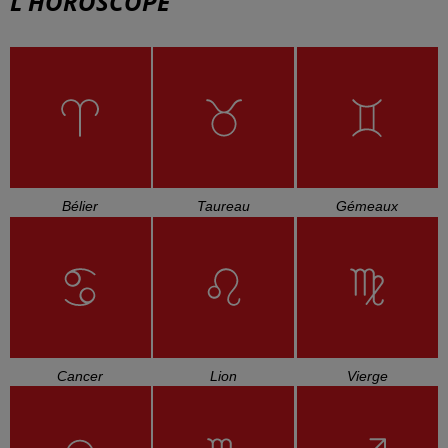
L'HOROSCOPE
Bélier
Taureau
Gémeaux
Cancer
Lion
Vierge