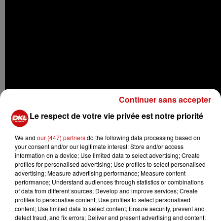
Continuer sans accepter
Le respect de votre vie privée est notre priorité
We and
our (447) partners
do the following data processing based on
-
your consent and/or our legitimate interest: Store and/or access
information on a device; Use limited data to select advertising; Create
DES SUPPORTERS BIEN ÉLEVÉS À STRASBOURG
profiles for personalised advertising; Use profiles to select personalised
advertising; Measure advertising performance; Measure content
performance; Understand audiences through statistics or combinations
Vidéo plutôt insolite, postée par des élus strasbourgeois
of data from different sources; Develop and improve services; Create
étonnés de voir les supporters participer au nettoyage
profiles to personalise content; Use profiles to select personalised
de la pelouse après la retransmission de la rencontre,
content; Use limited data to select content; Ensure security, prevent and
detect fraud, and fix errors; Deliver and present advertising and content;
au Jardin des Deux Rives. Une foulée bien disciplinée,