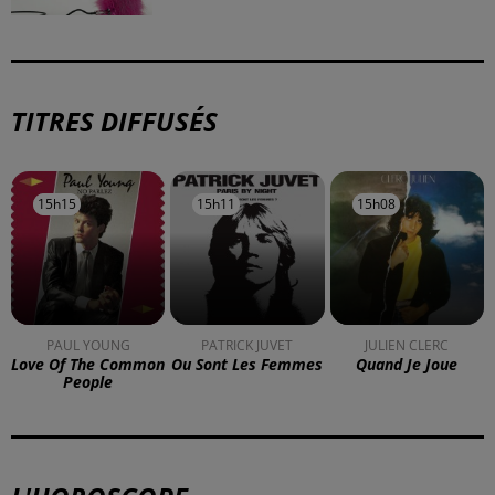
TITRES DIFFUSÉS
15h15
15h15
15h11
15h11
15h08
15h08
PAUL YOUNG
PATRICK JUVET
JULIEN CLERC
Love Of The Common
Ou Sont Les Femmes
Quand Je Joue
People