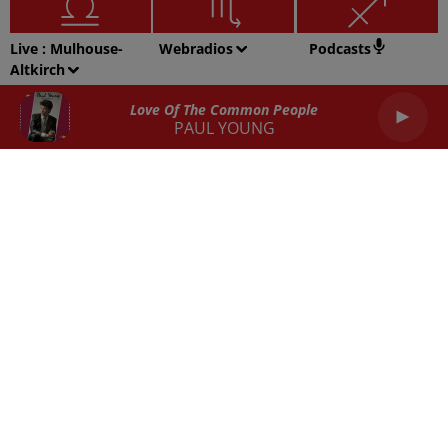
Live :
Mulhouse-
Webradios
Podcasts
Altkirch
Balance
Scorpion
Sagittaire
Love Of The Common People
PAUL YOUNG
Capricorne
Verseau
Poissons
RADIO
ACTU
REPLAY
JEUX
SORTIES EN ALSACE
EMPLOI
CONTACT