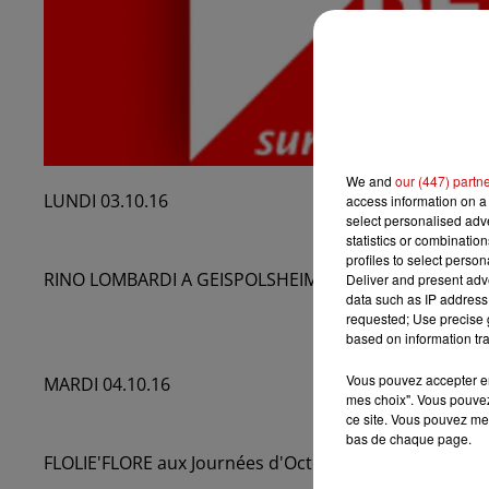
We and
our (447) partn
LUNDI 03.10.16
access information on a 
select personalised ad
statistics or combinatio
profiles to select person
RINO LOMBARDI A GEISPOLSHEIM le 29 octobre
Deliver and present adv
data such as IP address 
requested; Use precise g
based on information tra
Vous pouvez accepter en 
MARDI 04.10.16
mes choix". Vous pouvez
ce site. Vous pouvez met
bas de chaque page.
FLOLIE'FLORE aux Journées d'Octobre au Parc Expo M