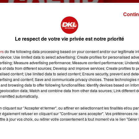
Contin
Le respect de votre vie privée est notre priorité
ers
do the following data processing based on your consent and/or our legitimate int
device; Use limited data to select advertising; Create profiles for personalised adver
vertising; Measure advertising performance; Measure content performance; Unders
ns of data from different sources; Develop and improve services; Create profiles to 
alised content; Use limited data to select content; Ensure security, prevent and detect
ertising and content; Save and communicate privacy choices. These technologies
and browsing data to offer following functionalities: Identify devices based on infor
eolocation data; Match and combine data from other data sources; Link different de
nsmitted automatically.
cliquant sur "Accepter et fermer", ou affiner en sélectionnant les finalités et/ou pa
 également refuser en cliquant sur "Continuer sans accepter". Vos préférences ne 
tre à jour vos choix, ou retirer votre consentement à tout moment via le lien "Gérer 
ulhouse avec Laurent Grain