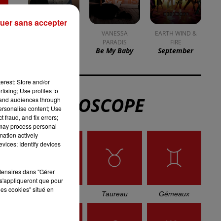
DKL en direct du Casino
uer sans accepter
Barrière Blotzheim !
erest: Store and/or
Mulhouse : un homme
tising; Use profiles to
condamné à trois mois de
tand audiences through
prison avec sursis...
personalise content; Use
 fraud, and fix errors;
 may process personal
mation actively
vices; Identify devices
la 77e Foire aux vins de
Colmar ouvre ses portes
pendant 10 jours
rtenaires dans "Gérer
s'appliqueront que pour
les cookies" situé en