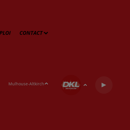
Bélier
Taureau
Gémeaux
Cancer
Lion
Vierge
Balance
Scorpion
Sagittaire