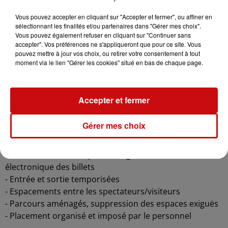
Ce scénario a été soumis ce mardi 2 février au premier
Vous pouvez accepter en cliquant sur "Accepter et fermer", ou affiner en
ministre avec les dispositions suivantes :
sélectionnant les finalités et/ou partenaires dans "Gérer mes choix".
Vous pouvez également refuser en cliquant sur "Continuer sans
Pour l’ensemble des structures culturelles :
accepter". Vos préférences ne s'appliqueront que pour ce site. Vous
pouvez mettre à jour vos choix, ou retirer votre consentement à tout
- Gel hydro-alcoolique à l’entrée de chaque lieu
moment via le lien "Gérer les cookies" situé en bas de chaque page.
- Sens de circulation dans le bâtiment
- Aération et désinfection des locaux entre chaque
séance/représentation/visite
Accepter et fermer
- Nettoyage des surfaces contacts (notamment les
portes, les rambardes et les espaces sanitaires) avant et
Gérer mes choix
après le passage des groupes
- Port du masque obligatoire dans tous les espaces
- Réservation et inscription en ligne, contrôle
électronique des billets
- Entrée et sortie temporisées
- Espacements entre les spectateurs/visiteurs
- Parcours aménagés, suppression des espaces exiguës
- Placement organisé et imposé par le personnel