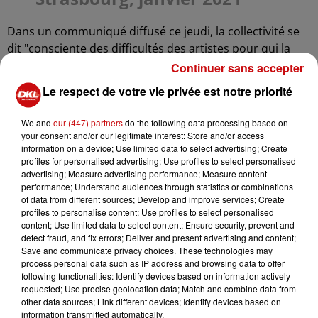
Dans un communiqué diffusé ce jeudi, la collectivité se
dit "consciente des difficultés des artistes pour qui la
perte de sens est immense, ainsi que de l’isolement de
Continuer sans accepter
certains publics" et souhaite "
expérimenter l’ouverture
Le respect de votre vie privée est notre priorité
d’activités culturelles afin de retisser ce lien si
essentiel entre les artistes et les habitant�'e�'s
."
We and
our (447) partners
do the following data processing based on
your consent and/or our legitimate interest: Store and/or access
TROIS PUBLICS PRIORITAIRES
information on a device; Use limited data to select advertising; Create
profiles for personalised advertising; Use profiles to select personalised
En concertation avec un grand nombre d’acteurs
advertising; Measure advertising performance; Measure content
culturels du territoire, les services ont élaboré un
performance; Understand audiences through statistics or combinations
of data from different sources; Develop and improve services; Create
scénario de réouverture des lieux de culture pour
trois
profiles to personalise content; Use profiles to select personalised
publics prioritaires
:
content; Use limited data to select content; Ensure security, prevent and
detect fraud, and fix errors; Deliver and present advertising and content;
- les enfants
(maternelle, primaire et secondaire)
Save and communicate privacy choices. These technologies may
process personal data such as IP address and browsing data to offer
- les étudiants
following functionalities: Identify devices based on information actively
requested; Use precise geolocation data; Match and combine data from
- et les personnes en situation d’isolement familial,
other data sources; Link different devices; Identify devices based on
financier et/ou psychologique.
information transmitted automatically.