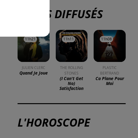
ur
TITRES DIFFUSÉS
11h21
11h21
11h11
11h11
11h08
11h08
JULIEN CLERC
THE ROLLING
PLASTIC
Quand Je Joue
STONES
BERTRAND
(i Can't Get
Ca Plane Pour
No)
Moi
Satisfaction
L'HOROSCOPE