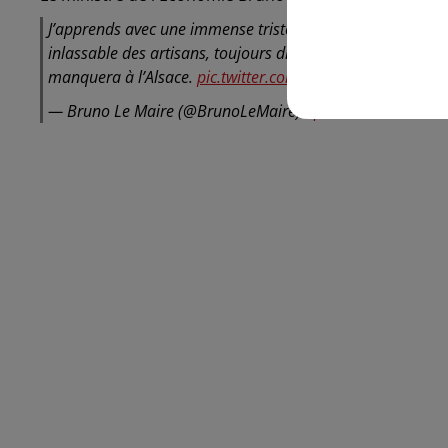
J’apprends avec une immense tristesse la disparition de
inlassable des artisans, toujours disponible, ouvert et sou
manquera à l’Alsace.
pic.twitter.com/XZlNRBkrUj
— Bruno Le Maire (@BrunoLeMaire)
April 13, 2020