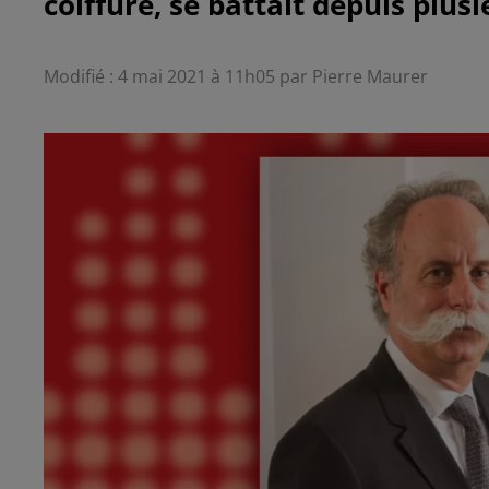
coiffure, se battait depuis plus
Modifié : 4 mai 2021 à 11h05 par Pierre Maurer