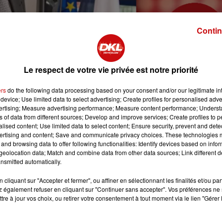
Contin
Le respect de votre vie privée est notre priorité
ers
do the following data processing based on your consent and/or our legitimate int
device; Use limited data to select advertising; Create profiles for personalised adver
vertising; Measure advertising performance; Measure content performance; Unders
vé ces derniers jours. C'est sa femme qui avait communiqué à
ns of data from different sources; Develop and improve services; Create profiles to 
r à ses contacts et amis des nouvelles. Il a succombé ce
alised content; Use limited data to select content; Ensure security, prevent and detect
niquées par la presse régionale.
ertising and content; Save and communicate privacy choices. These technologies
and browsing data to offer following functionalities: Identify devices based on infor
rs d’Alsace, Bernard Stalter était l'incarnation de l'artisana
eolocation data; Match and combine data from other data sources; Link different de
 depuis 2016 la fédération nationale des chambre de métiers.
nsmitted automatically.
cliquant sur "Accepter et fermer", ou affiner en sélectionnant les finalités et/ou pa
 également refuser en cliquant sur "Continuer sans accepter". Vos préférences ne 
 moustache grise était bien connu des milieux économiques e
tre à jour vos choix, ou retirer votre consentement à tout moment via le lien "Gérer 
s premeirs à lui rendre hommage sur les réseaux sociaux