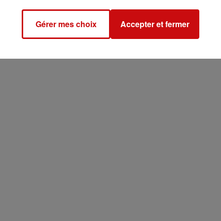
 mon ami
@bernard_stalter
, président de
@apcmafrance
: défense
Gérer mes choix
Accepter et fermer
riant. Il nous manquera, il manquera à la France des artisans, il