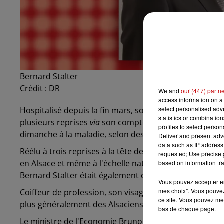
Bernard Stalter
Crédit :
DR
We and
our (447) partn
access information on a 
select personalised ad
Hospitalisé depuis la fin mars, son état s'était aggra
statistics or combinatio
plusieurs reprises
via
son compte Facebook, pour donne
profiles to select person
dimanche à la maladie, selon des informations commu
Deliver and present adv
data such as IP address 
Réélu à trois reprises à la tête de la Chambre des métie
requested; Use precise g
en Alsace et même à l'échelle nationale : il présidait
based on information tra
Bernard Stalter était également conseiller régional.
Vous pouvez accepter en 
mes choix". Vous pouvez
Coiffeur de profession, son visage barré d'une large
ce site. Vous pouvez met
plus généralement des Alsaciens.
bas de chaque page.
Le ministre de l'Economie Bruno Le Maire a été un de