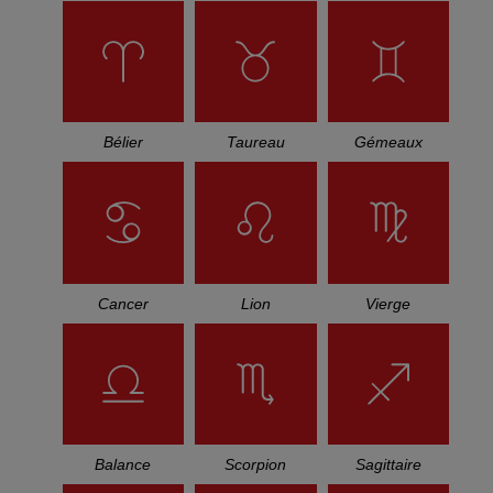
Bélier
Taureau
Gémeaux
Cancer
Lion
Vierge
Balance
Scorpion
Sagittaire