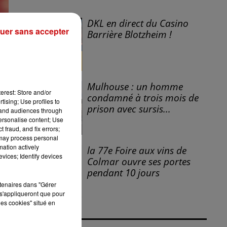
DKL en direct du Casino
uer sans accepter
Barrière Blotzheim !
Mulhouse : un homme
erest: Store and/or
condamné à trois mois de
tising; Use profiles to
prison avec sursis...
tand audiences through
personalise content; Use
 fraud, and fix errors;
 may process personal
mation actively
la 77e Foire aux vins de
t
vices; Identify devices
Colmar ouvre ses portes
pendant 10 jours
rtenaires dans "Gérer
s'appliqueront que pour
t
les cookies" situé en