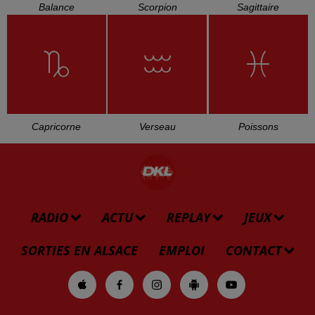
L'HOROSCOPE
Bélier
Taureau
Gémeaux
Cancer
Lion
Vierge