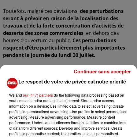
Toutefois, malgré ces déviations,
des perturbations
seront à prévoir en raison de la localisation des
travaux et de la forte concentration d’activités de
desserte des zones commerciales
, en dehors des
heures d’ouverture au public.
Ces perturbations
risquent d’être particulièrement plus importantes
pendant la journée du lundi 30 juillet.
Continuer sans accepter
Le respect de votre vie privée est notre priorité
We and
our (447) partners
do the following data processing based on
your consent and/or our legitimate interest: Store and/or access
information on a device; Use limited data to select advertising; Create
profiles for personalised advertising; Use profiles to select personalised
advertising; Measure advertising performance; Measure content
performance; Understand audiences through statistics or combinations
of data from different sources; Develop and improve services; Create
profiles to personalise content; Use profiles to select personalised