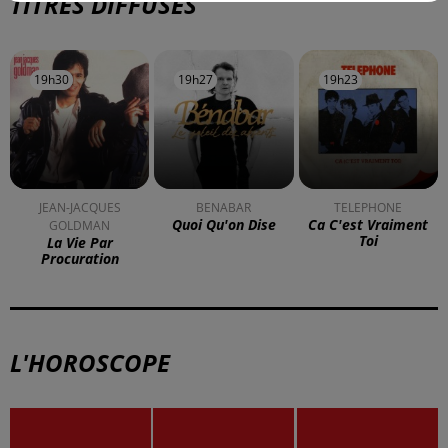
À LA UNE
DKL en direct du Casino Barrière
Blotzheim !
Mulhouse : un homme condamné à
trois mois de prison avec sursis...
la 77e Foire aux vins de Colmar
ouvre ses portes pendant 10 jours