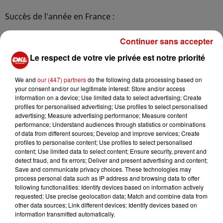
Succès de l'année en France :
Continuer sans accepter
Le respect de votre vie privée est notre priorité
We and
our (447) partners
do the following data processing based on
your consent and/or our legitimate interest: Store and/or access
Tombe la neige - Adamo
information on a device; Use limited data to select advertising; Create
profiles for personalised advertising; Use profiles to select personalised
advertising; Measure advertising performance; Measure content
performance; Understand audiences through statistics or combinations
of data from different sources; Develop and improve services; Create
L'école est finie - Sheila
profiles to personalise content; Use profiles to select personalised
content; Use limited data to select content; Ensure security, prevent and
detect fraud, and fix errors; Deliver and present advertising and content;
Save and communicate privacy choices. These technologies may
process personal data such as IP address and browsing data to offer
Le Temps de l'amour �?? Françoise Hardy
following functionalities: Identify devices based on information actively
requested; Use precise geolocation data; Match and combine data from
other data sources; Link different devices; Identify devices based on
information transmitted automatically.
C'est ma première surprise-partie - Sheila