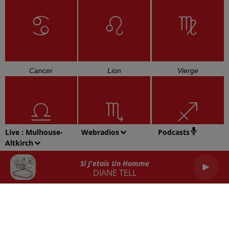
Cancer
Lion
Vierge
Live :
Mulhouse-
Webradios
Podcasts
Altkirch
Balance
Scorpion
Sagittaire
Si J'etais Un Homme
DIANE TELL