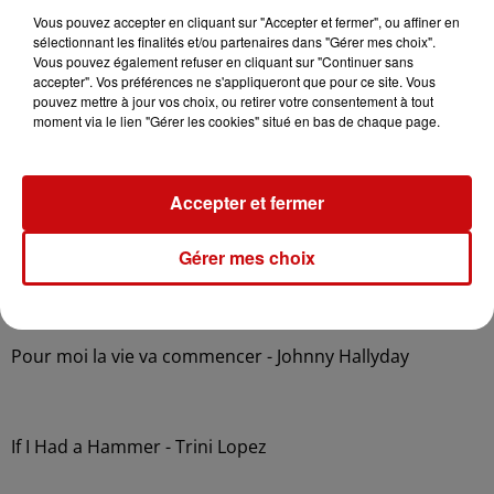
Vous pouvez accepter en cliquant sur "Accepter et fermer", ou affiner en
sélectionnant les finalités et/ou partenaires dans "Gérer mes choix".
Vous pouvez également refuser en cliquant sur "Continuer sans
accepter". Vos préférences ne s'appliqueront que pour ce site. Vous
Si tu veux être heureux - Claude François
pouvez mettre à jour vos choix, ou retirer votre consentement à tout
moment via le lien "Gérer les cookies" situé en bas de chaque page.
(You're the) Devil in Disguise - Elvis Presley
Accepter et fermer
Gérer mes choix
C'est ma fête - Richard Anthony
Pour moi la vie va commencer - Johnny Hallyday
If I Had a Hammer - Trini Lopez