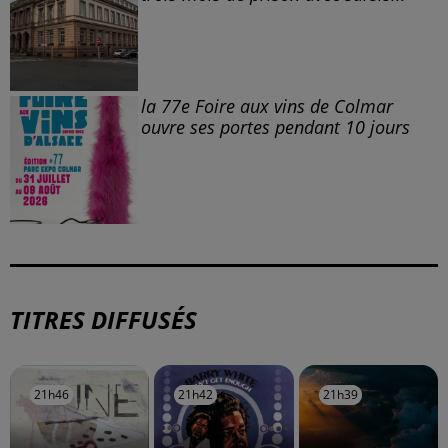
la 77e Foire aux vins de Colmar
ouvre ses portes pendant 10 jours
TITRES DIFFUSÉS
21h46
21h46
21h42
21h42
21h39
21h39