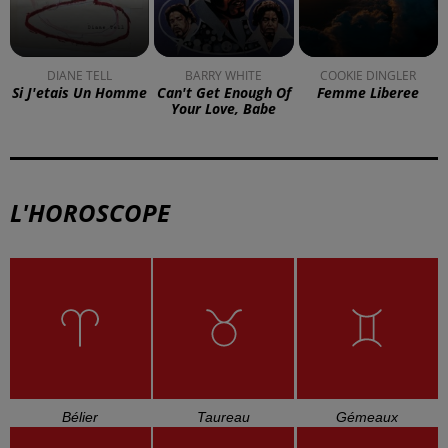
DIANE TELL
BARRY WHITE
COOKIE DINGLER
Si J'etais Un Homme
Can't Get Enough Of
Femme Liberee
Your Love, Babe
L'HOROSCOPE
Bélier
Taureau
Gémeaux