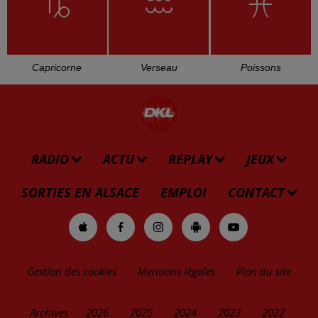
Bélier
Taureau
Gémeaux
Cancer
Lion
Vierge