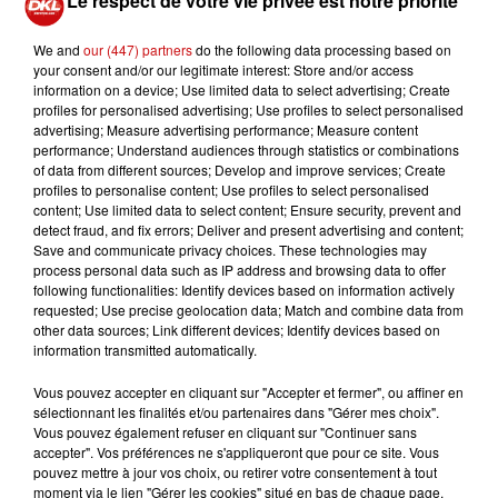
Le respect de votre vie privée est notre priorité
Les buralistes n'excluent pas que d’autres actions
We and
our (447) partners
do the following data processing based on
pourraient se tenir, toutes aussi symboliques, comme
your consent and/or our legitimate interest: Store and/or access
celle de bloquer la circulation du tram D voire d’engager
information on a device; Use limited data to select advertising; Create
profiles for personalised advertising; Use profiles to select personalised
des poursuites judiciaires.
advertising; Measure advertising performance; Measure content
performance; Understand audiences through statistics or combinations
of data from different sources; Develop and improve services; Create
profiles to personalise content; Use profiles to select personalised
content; Use limited data to select content; Ensure security, prevent and
detect fraud, and fix errors; Deliver and present advertising and content;
Save and communicate privacy choices. These technologies may
process personal data such as IP address and browsing data to offer
following functionalities: Identify devices based on information actively
requested; Use precise geolocation data; Match and combine data from
other data sources; Link different devices; Identify devices based on
information transmitted automatically.
Vous pouvez accepter en cliquant sur "Accepter et fermer", ou affiner en
sélectionnant les finalités et/ou partenaires dans "Gérer mes choix".
Vous pouvez également refuser en cliquant sur "Continuer sans
accepter". Vos préférences ne s'appliqueront que pour ce site. Vous
pouvez mettre à jour vos choix, ou retirer votre consentement à tout
moment via le lien "Gérer les cookies" situé en bas de chaque page.