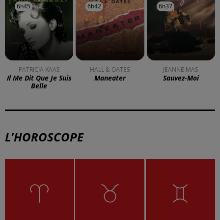
À LA UNE
DKL en direct du Casino Barrière
Blotzheim !
Mulhouse : un homme condamné à
trois mois de prison avec sursis...
la 77e Foire aux vins de Colmar
ouvre ses portes pendant 10 jours