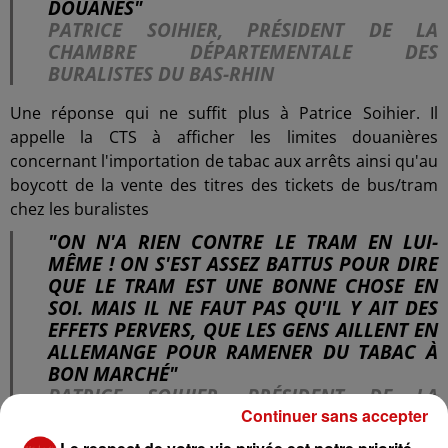
DOUANES"
PATRICE SOIHIER, PRÉSIDENT DE LA
CHAMBRE DÉPARTEMENTALE DES
BURALISTES DU BAS-RHIN
Une réponse qui ne suffit plus à Patrice Soihier. Il
appelle la CTS à afficher les limites douanières
concernant l'importation de tabac aux arrêts ainsi qu'au
boycott de la vente des titres des tickets de bus/tram
chez les buralistes
"ON N'A RIEN CONTRE LE TRAM EN LUI-
MÊME ! ON S'EST ASSEZ BATTUS POUR DIRE
QUE LE TRAM EST UNE BONNE CHOSE EN
SOI. MAIS IL NE FAUT PAS QU'IL Y AIT DES
EFFETS PERVERS, QUE LES GENS AILLENT EN
ALLEMANGE POUR RAMENER DU TABAC À
BON MARCHÉ"
PATRICE SOIHIER, PRÉSIDENT DE LA
Continuer sans accepter
CHAMBRE DÉPARTEMENTALE DES
BURALISTES DU BAS-RHIN