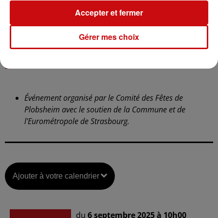
Accepter et fermer
LISTE DE TOUTES LES ANIMATIONS, MODALITES ET
Gérer mes choix
HORAIRES
:
https://www.plobsheim.fr/manifestation/nature-en-
fete/
Événement organisé par le Comité des Fêtes de
Plobsheim avec le soutien de la Commune et de
l'Eurométropole de Strasbourg.
Ajouter à votre calendrier
du
6 septembre 2025 à 10h00