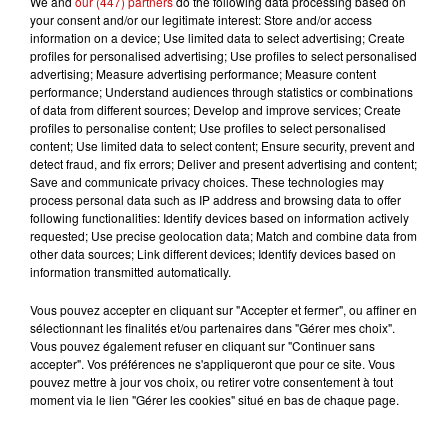
We and
our (447) partners
do the following data processing based on
- Sentier pieds nus et nombreuses autres animations
your consent and/or our legitimate interest: Store and/or access
information on a device; Use limited data to select advertising; Create
- Contes musicaux
profiles for personalised advertising; Use profiles to select personalised
advertising; Measure advertising performance; Measure content
- Initiations et démonstrations sportives (dont yoga et
performance; Understand audiences through statistics or combinations
beach hand sur pré-inscription :
plobsheim.fr
)
of data from different sources; Develop and improve services; Create
profiles to personalise content; Use profiles to select personalised
- Location et marquage des vélos
content; Use limited data to select content; Ensure security, prevent and
detect fraud, and fix errors; Deliver and present advertising and content;
- ...
Save and communicate privacy choices. These technologies may
process personal data such as IP address and browsing data to offer
following functionalities: Identify devices based on information actively
requested; Use precise geolocation data; Match and combine data from
other data sources; Link different devices; Identify devices based on
UNE SOIREE FESTIVE
information transmitted automatically.
Vous pouvez accepter en cliquant sur "Accepter et fermer", ou affiner en
sélectionnant les finalités et/ou partenaires dans "Gérer mes choix".
19h : Tombola gratuite sur inscription (
plobsheim.fr
).
Vous pouvez également refuser en cliquant sur "Continuer sans
accepter". Vos préférences ne s'appliqueront que pour ce site. Vous
Barbecue et tartes flambées
pouvez mettre à jour vos choix, ou retirer votre consentement à tout
moment via le lien "Gérer les cookies" situé en bas de chaque page.
21h : Open Air avec DJ von der Alm - Entrée libre