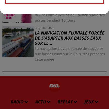
COLMAR OUVRE SES PORTES
PENDANT 10 JOURS
la 77e Foire aux vins de Colmar ouvre ses
portes pendant 10 jours
30 juillet 2026
LA NAVIGATION FLUVIALE FORCÉE
DE S’ADAPTER AUX BASSES EAUX
SUR LE...
La navigation fluviale forcée de s’adapter
aux basses eaux sur le Rhin, très précoces
cette année
RADIO
ACTU
REPLAY
JEUX