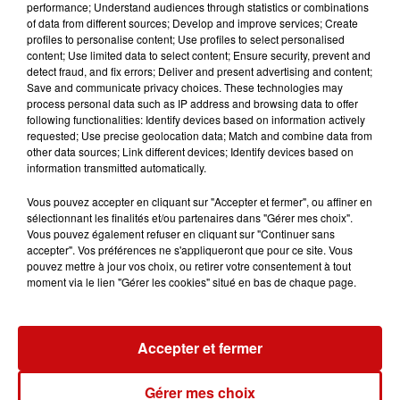
appelés pour intervenir, utilisant une grande échelle et
performance; Understand audiences through statistics or combinations
of data from different sources; Develop and improve services; Create
divers équipements afin de sécuriser la zone et garantir
profiles to personalise content; Use profiles to select personalised
la sécurité de l'opération.
content; Use limited data to select content; Ensure security, prevent and
detect fraud, and fix errors; Deliver and present advertising and content;
Save and communicate privacy choices. These technologies may
process personal data such as IP address and browsing data to offer
following functionalities: Identify devices based on information actively
requested; Use precise geolocation data; Match and combine data from
other data sources; Link different devices; Identify devices based on
information transmitted automatically.
LES AUTRES ACTUALITÉS
Vous pouvez accepter en cliquant sur "Accepter et fermer", ou affiner en
sélectionnant les finalités et/ou partenaires dans "Gérer mes choix".
Vous pouvez également refuser en cliquant sur "Continuer sans
31 juillet 2026
accepter". Vos préférences ne s'appliqueront que pour ce site. Vous
MULHOUSE : UN HOMME
pouvez mettre à jour vos choix, ou retirer votre consentement à tout
CONDAMNÉ À TROIS MOIS DE
moment via le lien "Gérer les cookies" situé en bas de chaque page.
PRISON AVEC SURSIS...
Mulhouse : un homme condamné à trois
mois de prison avec sursis pour un salut
Accepter et fermer
nazi
31 juillet 2026
Gérer mes choix
LA 77E FOIRE AUX VINS DE