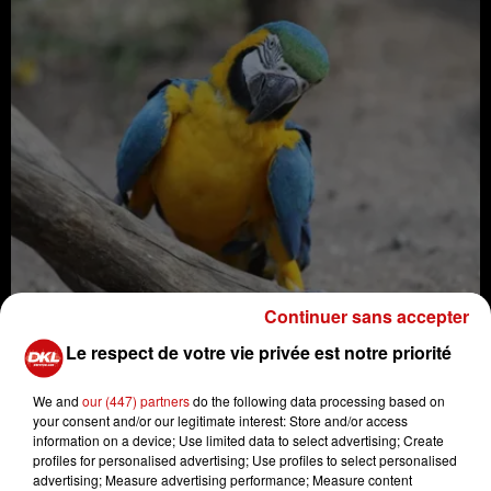
Continuer sans accepter
Le respect de votre vie privée est notre priorité
Ce jeudi matin 31 octobre, vers 11h, un perroquet s'est
échappé de l'épaule de son propriétaire et s'est posé
We and
our (447) partners
do the following data processing based on
sur une caténaire à la Porte Jeune à Mulhouse.
your consent and/or our legitimate interest: Store and/or access
information on a device; Use limited data to select advertising; Create
Pour permettre la récupération de l'oiseau, le courant
profiles for personalised advertising; Use profiles to select personalised
du réseau Soléa a été coupé. Les pompiers ont été
advertising; Measure advertising performance; Measure content