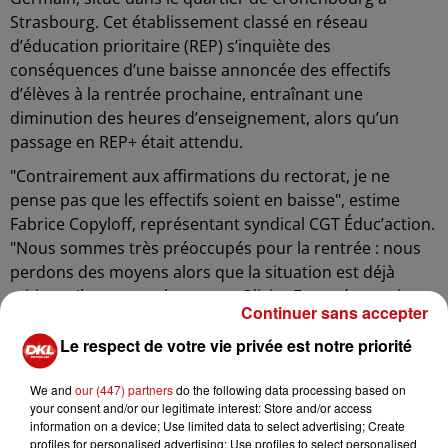
Strasbourg. Cet établissement classé en réseau
d’éducation prioritaire (REP) s’inquiète des
conséquences d’une baisse annoncée des effectifs
d’élèves à la rentrée prochaine, entraînant une
diminution des heures d’enseignement, alors qu’un
passage en REP+ était attendu.
"Contrairement aux affirmations du rectorat, je ne
pense pas que les effectifs soient en baisse", estime
Fabrice Copyloff, représentant syndical CGT Éduc’action.
"Nous sommes très préoccupés pour la rentrée : nous
perdons des moyens alors que la situation est déjà
critique. Il y a un an, le recteur Olivier Faron évoquait un
Continuer sans accepter
classement en REP+. Aujourd’hui, non seulement rien
n’a changé, mais en plus, on nous retire des heures." En
Le respect de votre vie privée est notre priorité
avril 2024, un nouveau recteur, Olivier Klein, a pris ses
We and
our (447) partners
do the following data processing based on
fonctions.
your consent and/or our legitimate interest: Store and/or access
D’après le syndicat, l’établissement devra composer
information on a device; Use limited data to select advertising; Create
profiles for personalised advertising; Use profiles to select personalised