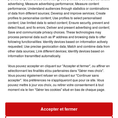
avec une réduction d’une cinquantaine d’heures
advertising; Measure advertising performance; Measure content
d’enseignement dès la rentrée prochaine. "On a
performance; Understand audiences through statistics or combinations
l’impression que les moyens diminuent un peu plus
of data from different sources; Develop and improve services; Create
profiles to personalise content; Use profiles to select personalised
chaque année, alors qu’il faudrait au contraire les
content; Use limited data to select content; Ensure security, prevent and
renforcer", insiste Fabrice Copyloff. Il rappelle que les
detect fraud, and fix errors; Deliver and present advertising and content;
élèves, issus majoritairement de milieux populaires,
Save and communicate privacy choices. These technologies may
process personal data such as IP address and browsing data to offer
rencontrent de nombreuses difficultés d’apprentissage,
following functionalities: Identify devices based on information actively
certains maîtrisant mal le français. L’établissement est
requested; Use precise geolocation data; Match and combine data from
également confronté à des problèmes de discipline
other data sources; Link different devices; Identify devices based on
information transmitted automatically.
récurrents.
Vous pouvez accepter en cliquant sur "Accepter et fermer", ou affiner en
Depuis plusieurs années, les équipes pédagogiques
sélectionnant les finalités et/ou partenaires dans "Gérer mes choix".
réclament davantage de ressources pour faire face à
Vous pouvez également refuser en cliquant sur "Continuer sans
des conditions difficiles : hausse des incivilités, classes
accepter". Vos préférences ne s'appliqueront que pour ce site. Vous
pouvez mettre à jour vos choix, ou retirer votre consentement à tout
surchargées et manque de moyens humains. Le collège
moment via le lien "Gérer les cookies" situé en bas de chaque page.
accueille aujourd’hui environ 800 élèves, contre 600 il y a
quelques années. Déjà en avril 2024, les enseignants
avaient alerté sur la situation préoccupante de
Accepter et fermer
l’établissement. "Trop de collègues et d’élèves vont mal",
soulignait alors le syndicat après une série d’incidents.