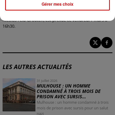
Gérer mes choix
Une rencontre entre les enseignants et le directeur
académique des services de l’Éducation nationale,
Nicolas Feld-Grooten, est prévue ce vendredi 7 mars à
16h30.
LES AUTRES ACTUALITÉS
31 juillet 2026
MULHOUSE : UN HOMME
CONDAMNÉ À TROIS MOIS DE
PRISON AVEC SURSIS...
Mulhouse : un homme condamné à trois
mois de prison avec sursis pour un salut
nazi