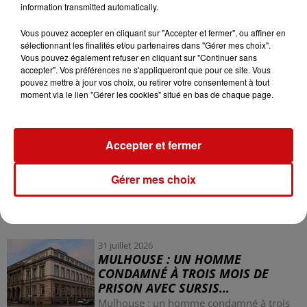
vous menace en cas de vents forts ou
information transmitted automatically.
d'inondations soudaines.
Vous pouvez accepter en cliquant sur "Accepter et fermer", ou affiner en
Restez chez vous si nécessaire.
sélectionnant les finalités et/ou partenaires dans "Gérer mes choix".
Informez-vous régulièrement sur l'évolution de la
Vous pouvez également refuser en cliquant sur "Continuer sans
situation.
accepter". Vos préférences ne s'appliqueront que pour ce site. Vous
pouvez mettre à jour vos choix, ou retirer votre consentement à tout
En zone sensible aux crues, prenez les précautions
moment via le lien "Gérer les cookies" situé en bas de chaque page.
nécessaires pour protéger vos biens.
Accepter et fermer
Gérer mes choix
LES AUTRES ACTUALITÉS
31 juillet 2026
MULHOUSE : UN HOMME
CONDAMNÉ À TROIS MOIS DE
PRISON AVEC SURSIS...
Mulhouse : un homme condamné à trois