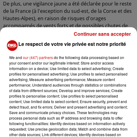
De plus, une vigilance jaune a été déclarée pour le reste
de la France (à l'exception du sud-est, de la Corse et des
Hautes-Alpes), en raison de risques d'orages
accompagnés de vents forts et de possibles chutes de
grêle. Les précipitations pourraient atteindre 2,1 mm
Continuer sans accepter
localement. Cette vigilance est également valable jusqu'à
Le respect de votre vie privée est notre priorité
minuit.
We and
our (447) partners
do the following data processing based on
Dans l'ouest de la France, Météo-France a émis une
your consent and/or our legitimate interest: Store and/or access
alerte jaune pour des pluies abondantes avec des
information on a device; Use limited data to select advertising; Create
cumuls pouvant atteindre 16,08 mm par endroits. Cette
profiles for personalised advertising; Use profiles to select personalised
advertising; Measure advertising performance; Measure content
alerte prendra fin à 14h00 aujourd'hui.
performance; Understand audiences through statistics or combinations
Conseils de sécurité :
of data from different sources; Develop and improve services; Create
profiles to personalise content; Use profiles to select personalised
Suivez les recommandations des autorités.
content; Use limited data to select content; Ensure security, prevent and
detect fraud, and fix errors; Deliver and present advertising and content;
Abritez-vous dans un bâtiment solide.
Save and communicate privacy choices. These technologies may
Préparez des moyens d'éclairage de secours et
process personal data such as IP address and browsing data to offer
une réserve d'eau potable.
following functionalities: Identify devices based on information actively
requested; Use precise geolocation data; Match and combine data from
En camping, assurez-vous qu'aucun danger ne
other data sources; Link different devices; Identify devices based on