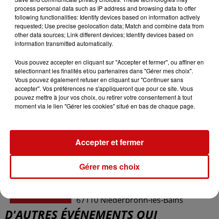
du
6 avril 2024 à 9h00
process personal data such as IP address and browsing data to offer
Date
following functionalities: Identify devices based on information actively
au
6 avril 2024 à 18h00
requested; Use precise geolocation data; Match and combine data from
other data sources; Link different devices; Identify devices based on
information transmitted automatically.
Tarif
Gratuit
Vous pouvez accepter en cliquant sur "Accepter et fermer", ou affiner en
sélectionnant les finalités et/ou partenaires dans "Gérer mes choix".
Vous pouvez également refuser en cliquant sur "Continuer sans
accepter". Vos préférences ne s'appliqueront que pour ce site. Vous
pouvez mettre à jour vos choix, ou retirer votre consentement à tout
Ville de Niederbronn les bains
moment via le lien "Gérer les cookies" situé en bas de chaque page.
03 88 80 89 72
Organisateur
mf.stephan@niederbronn-les-
Accepter et fermer
bains.fr
Gérer mes choix
5 place du Bureau Central
Lieu
67110
Niederbronn-les-Bains
D'AUTRES ÉVÉNEMENTS QUI