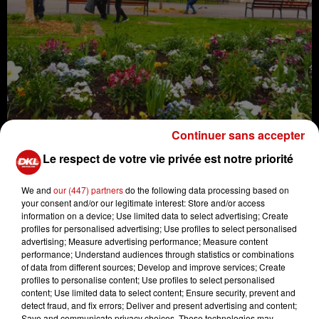
Matinée citoyenne : Nettoyage de printemps le samedi 6
Continuer sans accepter
avril à Niederbronn-les-Bains
Le respect de votre vie privée est notre priorité
Crédit :
Matinée citoyenne : Nettoyage de printemps le
samedi 6 avril à Niederbronn-les-Bains
We and
our (447) partners
do the following data processing based on
your consent and/or our legitimate interest: Store and/or access
information on a device; Use limited data to select advertising; Create
profiles for personalised advertising; Use profiles to select personalised
advertising; Measure advertising performance; Measure content
performance; Understand audiences through statistics or combinations
of data from different sources; Develop and improve services; Create
Ajouter à votre calendrier
profiles to personalise content; Use profiles to select personalised
content; Use limited data to select content; Ensure security, prevent and
detect fraud, and fix errors; Deliver and present advertising and content;
Save and communicate privacy choices. These technologies may