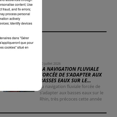
personalise content; Use
 fraud, and fix errors;
 may process personal
mation actively
vices; Identify devices
rtenaires dans "Gérer
s'appliqueront que pour
les cookies" situé en
30 juillet 2026
LA NAVIGATION FLUVIALE
FORCÉE DE S’ADAPTER AUX
BASSES EAUX SUR LE...
La navigation fluviale forcée de
s’adapter aux basses eaux sur le
Rhin, très précoces cette année