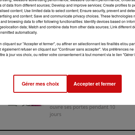
ns of data from different sources; Develop and improve services; Create profiles to 
alised content; Use limited data to select content; Ensure security, prevent and detect
ertising and content; Save and communicate privacy choices. These technologies
and browsing data to offer following functionalities: Identify devices based on infor
eolocation data; Match and combine data from other data sources; Link different de
nsmitted automatically.
cliquant sur "Accepter et fermer", ou affiner en sélectionnant les finalités et/ou pa
 également refuser en cliquant sur "Continuer sans accepter". Vos préférences ne 
tre à jour vos choix, ou retirer votre consentement à tout moment via le lien "Gérer 
31 juillet 2026
LA 77E FOIRE AUX VINS DE
Gérer mes choix
Accepter et fermer
COLMAR OUVRE SES PORTES
PENDANT 10 JOURS
la 77e Foire aux vins de Colmar
ouvre ses portes pendant 10
jours