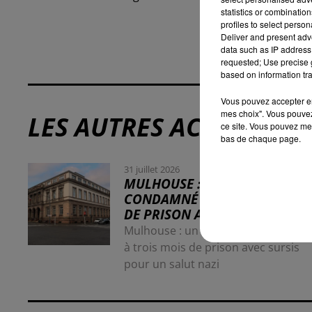
statistics or combinatio
profiles to select person
Deliver and present adv
data such as IP address 
requested; Use precise g
based on information tra
Vous pouvez accepter en 
mes choix". Vous pouvez
LES AUTRES ACTUALITÉS
ce site. Vous pouvez met
bas de chaque page.
31 juillet 2026
MULHOUSE : UN HOMME
CONDAMNÉ À TROIS MOIS
DE PRISON AVEC SURSIS...
Mulhouse : un homme condamné
à trois mois de prison avec sursis
pour un salut nazi