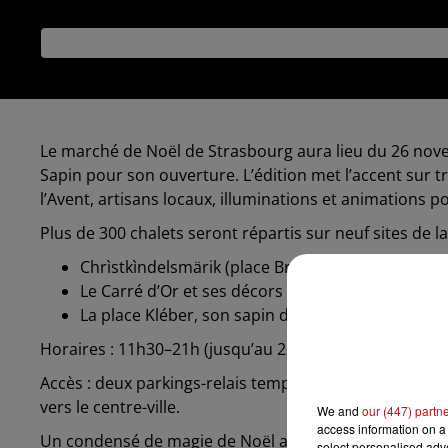
Publié : 25 novembre 2025 à 10h42
Le marché de Noël de Strasbourg aura lieu du 26 nov
Sapin pour son ouverture. L’édition met l’accent sur t
l’Avent, artisans locaux, illuminations et animations p
Plus de 300 chalets seront répartis sur neuf sites de l
Chrìstkìndelsmärik (place Broglie) et sa nouveau
Le Carré d’Or et ses décors féeriques.
La place Kléber, son sapin de 30 m et le marché s
Horaires : 11h30–21h (jusqu’au 23 décembre) ; fermetu
Accès : deux parkings-relais temporaires au Zénith (w
vers le centre-ville.
We and
our (447) partn
access information on a 
Un condensé de magie de Noël au cœur de Strasbour
select personalised ad