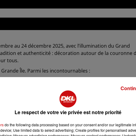
embre au 24 décembre 2025, avec l’illumination du Grand
radition et authenticité : décoration autour de la couronne 
our tous.
a Grande Île. Parmi les incontournables :
té, une pyramide de 17 m.
Contin
olidaire.
re à 18h le 24.
Le respect de votre vie privée est notre priorité
eek-ends) et à Vendenheim (quotidien), avec navettes ou TE
ers
do the following data processing based on your consent and/or our legitimate int
device; Use limited data to select advertising; Create profiles for personalised adver
g.
vertising; Measure advertising performance; Measure content performance; Unders