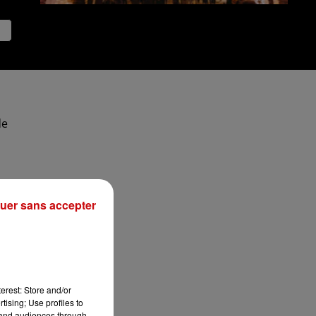
de
uer sans accepter
R
erest: Store and/or
tising; Use profiles to
tand audiences through