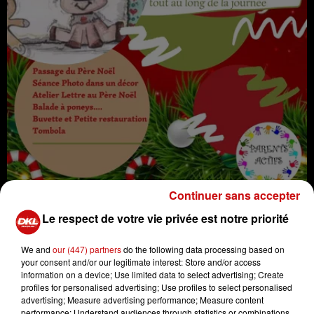
Continuer sans accepter
Marché de noël
Crédit :
Marché de noël
Le respect de votre vie privée est notre priorité
We and
our (447) partners
do the following data processing based on
Au programme : balade à poneys, passage du Père Noël,
your consent and/or our legitimate interest: Store and/or access
séance photo dans un décor, lettre au père noël,
information on a device; Use limited data to select advertising; Create
profiles for personalised advertising; Use profiles to select personalised
tombola, petite restauration...
advertising; Measure advertising performance; Measure content
Le FCRossfeld sera présent pour sa vente de sapin (sur
performance; Understand audiences through statistics or combinations