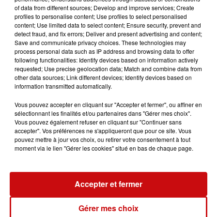
commande)
of data from different sources; Develop and improve services; Create
profiles to personalise content; Use profiles to select personalised
Tonton Michel sera présent et proposera tout au long
content; Use limited data to select content; Ensure security, prevent and
de la journée des animations contes de Noël
detect fraud, and fix errors; Deliver and present advertising and content;
Save and communicate privacy choices. These technologies may
process personal data such as IP address and browsing data to offer
following functionalities: Identify devices based on information actively
requested; Use precise geolocation data; Match and combine data from
other data sources; Link different devices; Identify devices based on
Ajouter à votre calendrier
information transmitted automatically.
Vous pouvez accepter en cliquant sur "Accepter et fermer", ou affiner en
sélectionnant les finalités et/ou partenaires dans "Gérer mes choix".
du
3 décembre 2022 à 10h00
Vous pouvez également refuser en cliquant sur "Continuer sans
Date
accepter". Vos préférences ne s'appliqueront que pour ce site. Vous
au
3 décembre 2022 à 19h00
pouvez mettre à jour vos choix, ou retirer votre consentement à tout
moment via le lien "Gérer les cookies" situé en bas de chaque page.
Tarif
Gratuit
Accepter et fermer
Gérer mes choix