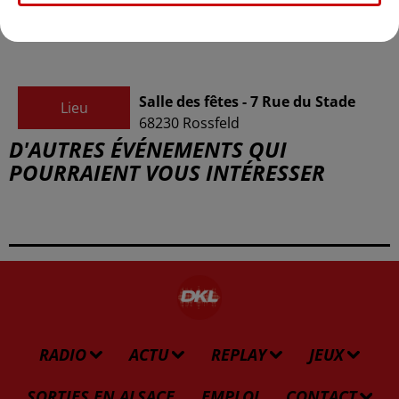
Association Parents Actifs
Organisateur
sarahbidal.parentsactifs@gmail.com
Salle des fêtes - 7 Rue du Stade
Lieu
68230
Rossfeld
D'AUTRES ÉVÉNEMENTS QUI
POURRAIENT VOUS INTÉRESSER
RADIO
ACTU
REPLAY
JEUX
SORTIES EN ALSACE
EMPLOI
CONTACT