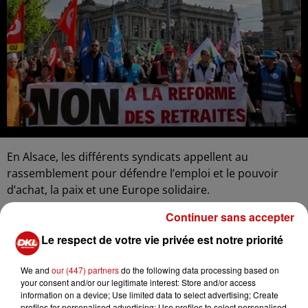
En Alsace, les différents syndicats appellent au
rassemblement pour défendre l’emploi et le pouvoir
d’achat, la paix et une Europe solidaire.
A Strasbourg, rassemblement à 10 h au Palais
Continuer sans accepter
universitaire, puis manifestation en direction du Jardin
Le respect de votre vie privée est notre priorité
des Deux Rives, passerelle Mimram où le cortège
retrouvera le cortège allemand.
We and
our (447) partners
do the following data processing based on
your consent and/or our legitimate interest: Store and/or access
À Mulhouse rassemblement à 10 h place de la
information on a device; Use limited data to select advertising; Create
République pour une arrivée du défilé place Salvator.
profiles for personalised advertising; Use profiles to select personalised