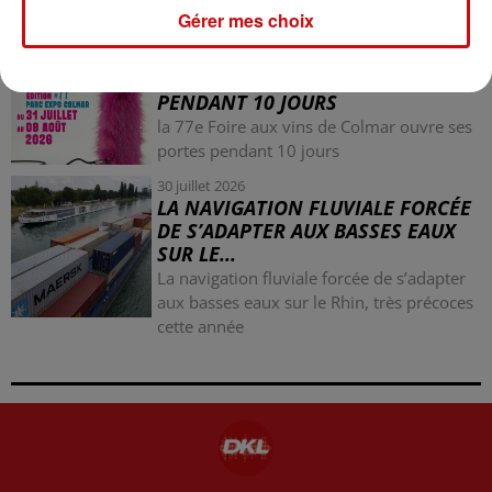
nazi
Gérer mes choix
31 juillet 2026
LA 77E FOIRE AUX VINS DE
COLMAR OUVRE SES PORTES
PENDANT 10 JOURS
la 77e Foire aux vins de Colmar ouvre ses
portes pendant 10 jours
30 juillet 2026
LA NAVIGATION FLUVIALE FORCÉE
DE S’ADAPTER AUX BASSES EAUX
SUR LE...
La navigation fluviale forcée de s’adapter
aux basses eaux sur le Rhin, très précoces
cette année