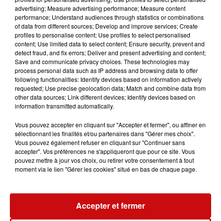
advertising; Measure advertising performance; Measure content
À Colmar, rendez-vous à 10 h devant la maison des
performance; Understand audiences through statistics or combinations
syndicats, 13 rue Turenne.
of data from different sources; Develop and improve services; Create
profiles to personalise content; Use profiles to select personalised
À Sélestat, en marge des défilés syndicaux, rendez-vous
content; Use limited data to select content; Ensure security, prevent and
à 15 h place de la gare.
detect fraud, and fix errors; Deliver and present advertising and content;
Save and communicate privacy choices. These technologies may
process personal data such as IP address and browsing data to offer
following functionalities: Identify devices based on information actively
requested; Use precise geolocation data; Match and combine data from
other data sources; Link different devices; Identify devices based on
information transmitted automatically.
Vous pouvez accepter en cliquant sur "Accepter et fermer", ou affiner en
LES AUTRES ACTUALITÉS
sélectionnant les finalités et/ou partenaires dans "Gérer mes choix".
Vous pouvez également refuser en cliquant sur "Continuer sans
accepter". Vos préférences ne s'appliqueront que pour ce site. Vous
31 juillet 2026
pouvez mettre à jour vos choix, ou retirer votre consentement à tout
MULHOUSE : UN HOMME
moment via le lien "Gérer les cookies" situé en bas de chaque page.
CONDAMNÉ À TROIS MOIS DE
PRISON AVEC SURSIS...
Mulhouse : un homme condamné à trois
Accepter et fermer
mois de prison avec sursis pour un salut