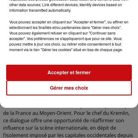
intransigeante, soulignent les médias ukrainiens.
other data sources; Link different devices; Identify devices based on
information transmitted automatically.
Sur le dossier iranien, en revanche, un terrain d’entente
semble avoir été trouvé. Les deux dirigeants se sont
Vous pouvez accepter en cliquant sur "Accepter et fermer", ou affiner en
sélectionnant les finalités et/ou partenaires dans "Gérer mes choix".
accordés sur la nécessité de privilégier la voie
Vous pouvez également refuser en cliquant sur "Continuer sans
diplomatique pour résoudre la crise autour du
accepter". Vos préférences ne s'appliqueront que pour ce site. Vous
programme nucléaire iranien. Ce serait le
pouvez mettre à jour vos choix, ou retirer votre consentement à tout
moment via le lien "Gérer les cookies" situé en bas de chaque page.
bombardement de sites nucléaires iraniens par les
États-Unis – auquel ni la France ni la Russie n’avaient été
associés – qui aurait incité Emmanuel Macron à
Accepter et fermer
reprendre contact avec Vladimir Poutine.
Ce geste du président français, qui s’est également
Gérer mes choix
entretenu avec Volodymyr Zelensky après son appel
avec Poutine, pourrait selon certains analystes s’inscrire
dans une volonté de renforcer la position diplomatique
de la France au Moyen-Orient. Pour le chef du Kremlin,
ce dialogue offre une opportunité de réaffirmer son
influence sur la scène internationale, en dépit de
l’isolement imposé par les capitales occidentales depuis