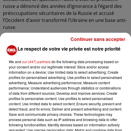
russe a dénoncé des années d’ignorance à l’égard des
préoccupations sécuritaires de la Russie et accusé
l’Occident d’avoir transformé l’Ukraine en une base anti-
russe.
C
ette interprétation reste inacceptable pour Paris, et
Continuer sans accepter
que le chef de l’État français a préféré recentrer la
Le respect de votre vie privée est notre priorité
discussion sur la situation actuelle, sans revenir sur les
justifications historiques avancées par Moscou.
We and
our (447) partners
do the following data processing based on
your consent and/or our legitimate interest: Store and/or access
Cet appel intervient peu après des propos virulents du
information on a device; Use limited data to select advertising; Create
ministre russe des Affaires étrangères, Sergueï Lavrov,
profiles for personalised advertising; Use profiles to select personalised
qui accusait récemment Emmanuel Macron et Olaf
advertising; Measure advertising performance; Measure content
performance; Understand audiences through statistics or combinations
Scholz d’avoir “perdu la raison”, les accusant de vouloir
of data from different sources; Develop and improve services; Create
revenir à une domination européenne sur la Russie.
profiles to personalise content; Use profiles to select personalised
content; Use limited data to select content; Ensure security, prevent and
Moscou continue de repousser les offres de cessez-le-
detect fraud, and fix errors; Deliver and present advertising and content;
feu soutenues par les États-Unis, maintenant une
Save and communicate privacy choices. These technologies may
process personal data such as IP address and browsing data to offer
posture inflexible dans les négociations. Malgré les
following functionalities: Identify devices based on information actively
appels à la désescalade, la Russie demeure
requested; Use precise geolocation data; Match and combine data from