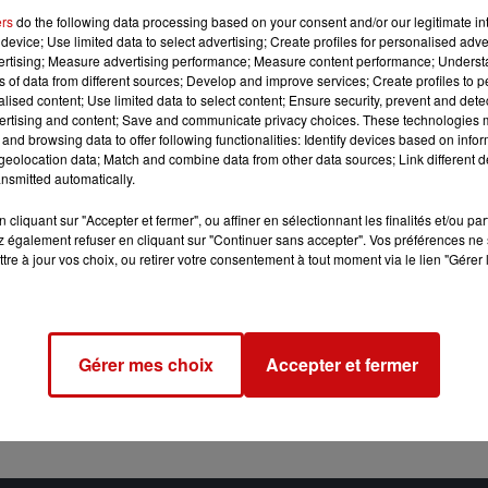
ers
do the following data processing based on your consent and/or our legitimate int
device; Use limited data to select advertising; Create profiles for personalised adver
vertising; Measure advertising performance; Measure content performance; Unders
ns of data from different sources; Develop and improve services; Create profiles to 
alised content; Use limited data to select content; Ensure security, prevent and detect
ertising and content; Save and communicate privacy choices. These technologies
and browsing data to offer following functionalities: Identify devices based on infor
eolocation data; Match and combine data from other data sources; Link different de
nsmitted automatically.
cliquant sur "Accepter et fermer", ou affiner en sélectionnant les finalités et/ou pa
 également refuser en cliquant sur "Continuer sans accepter". Vos préférences ne 
tre à jour vos choix, ou retirer votre consentement à tout moment via le lien "Gérer 
Gérer mes choix
Accepter et fermer