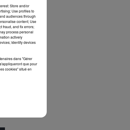
erest: Store and/or
tising; Use profiles to
tand audiences through
personalise content; Use
 fraud, and fix errors;
 may process personal
mation actively
vices; Identify devices
rtenaires dans "Gérer
s'appliqueront que pour
les cookies" situé en