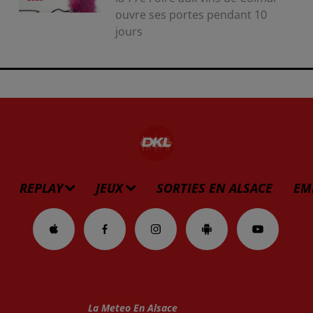
ouvre ses portes pendant 10
jours
REPLAY
JEUX
SORTIES EN ALSACE
EM
La Meteo En Alsace