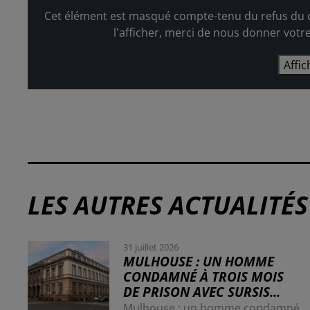
Cet élément est masqué compte-tenu du refus du d
l'afficher, merci de nous donner votr
Affic
LES AUTRES ACTUALITÉS
31 juillet 2026
MULHOUSE : UN HOMME
CONDAMNÉ À TROIS MOIS
DE PRISON AVEC SURSIS...
Mulhouse : un homme condamné