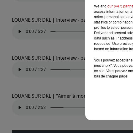
We and
our (447) partn
access information on a 
select personalised ad
LOUANE SUR DKL | Interview - partie 04
statistics or combinatio
profiles to select person
Deliver and present adv
data such as IP address 
requested; Use precise g
based on information tra
LOUANE SUR DKL | Interview - partie 05
Vous pouvez accepter en 
mes choix". Vous pouvez
ce site. Vous pouvez met
bas de chaque page.
LOUANE SUR DKL | "Aimer à mort" en live sur DKL