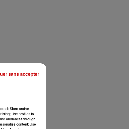
uer sans accepter
erest: Store and/or
tising; Use profiles to
sec
tand audiences through
personalise content; Use