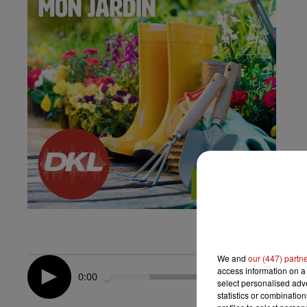
We and
our (447) partn
access information on a 
0:00
select personalised ad
statistics or combinatio