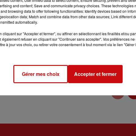
alised content; Use limited data to select content; Ensure security, prevent and detect
ertising and content; Save and communicate privacy choices. These technologies
and browsing data to offer following functionalities: Identify devices based on infor
eolocation data; Match and combine data from other data sources; Link different de
nsmitted automatically.
cliquant sur "Accepter et fermer", ou affiner en sélectionnant les finalités et/ou pa
 également refuser en cliquant sur "Continuer sans accepter". Vos préférences ne 
tre à jour vos choix, ou retirer votre consentement à tout moment via le lien "Gérer 
identialite
pour plus d'informations.
Gérer mes choix
Accepter et fermer