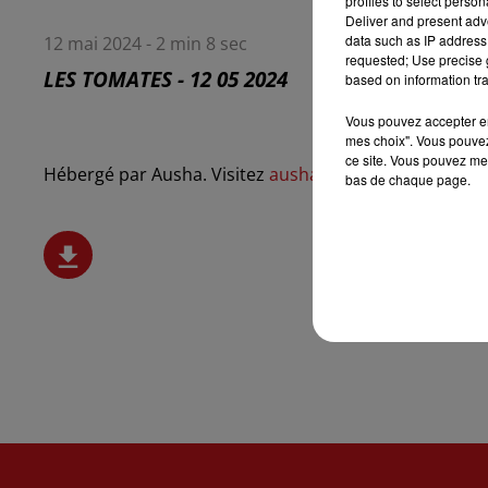
profiles to select person
Deliver and present adv
data such as IP address 
12 mai 2024 - 2 min 8 sec
requested; Use precise g
LES TOMATES - 12 05 2024
based on information tra
Vous pouvez accepter en 
mes choix". Vous pouvez
ce site. Vous pouvez met
Hébergé par Ausha. Visitez
ausha.co/politique-de-conf
bas de chaque page.