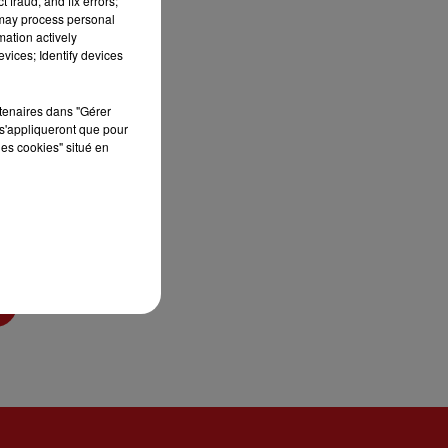
 fraud, and fix errors;
 may process personal
mation actively
vices; Identify devices
rtenaires dans "Gérer
s'appliqueront que pour
les cookies" situé en