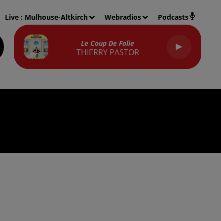
Live :
Mulhouse-Altkirch
Webradios
Podcasts
Le Coup De Folie
THIERRY PASTOR