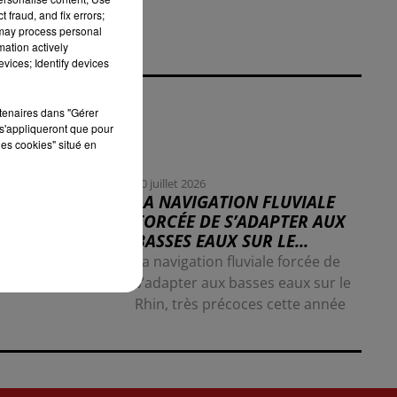
 fraud, and fix errors;
 may process personal
mation actively
vices; Identify devices
rtenaires dans "Gérer
s'appliqueront que pour
les cookies" situé en
30 juillet 2026
LA NAVIGATION FLUVIALE
FORCÉE DE S’ADAPTER AUX
BASSES EAUX SUR LE...
La navigation fluviale forcée de
s’adapter aux basses eaux sur le
Rhin, très précoces cette année