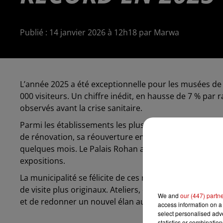
Publié : 14 janvier 2026 à 12h18 par Marwa
L’année 2025 a été exceptionnelle pour les musées de 
000 visiteurs. Un chiffre inédit, en hausse de 7 % par
observés avant la crise sanitaire.
Parmi les établissements les plus dynamiques, le mus
de rénovation, sa réouverture en septembre a rencontr
quelques mois. Le Palais Rohan affiche également une 
expositions.
La municipalité se félicite de ces résultats, qu’elle at
de visite plus originaux. Ateliers, événements spéciaux
We and
our (447) partn
et de redonner un nouvel élan aux musées strasbourg
access information on a 
select personalised ad
statistics or combinatio