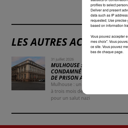
profiles to select person
Deliver and present adv
data such as IP address 
requested; Use precise g
based on information tra
Vous pouvez accepter en 
LES AUTRES ACTUALITÉS
mes choix". Vous pouvez
ce site. Vous pouvez met
bas de chaque page.
31 juillet 2026
MULHOUSE : UN HOMME
CONDAMNÉ À TROIS MOIS
DE PRISON AVEC SURSIS...
Mulhouse : un homme condamné
à trois mois de prison avec sursis
pour un salut nazi