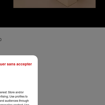
0
ées
uer sans accepter
t
erest: Store and/or
tising; Use profiles to
tand audiences through
personalise content; Use