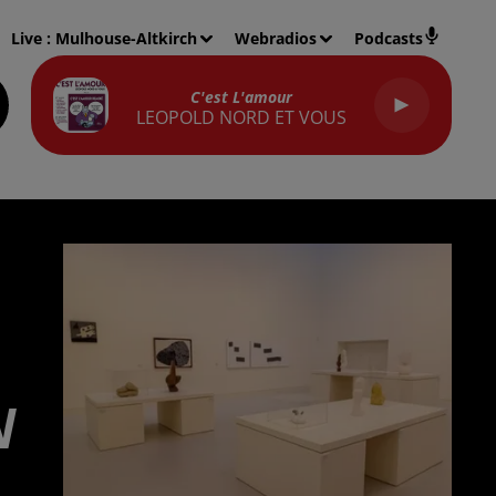
Live :
Mulhouse-Altkirch
Webradios
Podcasts
C'est L'amour
LEOPOLD NORD ET VOUS
N