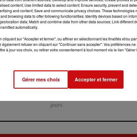
alised content; Use limited data to select content; Ensure security, prevent and detect
ertising and content; Save and communicate privacy choices. These technologies
and browsing data to offer following functionalities: Identify devices based on infor
eolocation data; Match and combine data from other data sources; Link different de
nsmitted automatically.
cliquant sur "Accepter et fermer", ou affiner en sélectionnant les finalités et/ou pa
 également refuser en cliquant sur "Continuer sans accepter". Vos préférences ne 
tre à jour vos choix, ou retirer votre consentement à tout moment via le lien "Gérer 
31 juillet 2026
LA 77E FOIRE AUX VINS DE
COLMAR OUVRE SES PORTES
Gérer mes choix
Accepter et fermer
PENDANT 10 JOURS
la 77e Foire aux vins de Colmar
ouvre ses portes pendant 10
jours