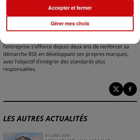
géants du textile à bas prix tels que Shein ou Temu,
Accepter et fermer
confirme cette tendance.
Gérer mes choix
Toutefois, comme d’autres enseignes de discount,
Action fait l’objet de critiques sur son impact
environnemental et social. Consciente de ces enjeux,
l’entreprise s'efforce depuis deux ans de renforcer sa
démarche RSE en développant ses propres marques,
avec l’objectif d’intégrer des standards plus
responsables.
LES AUTRES ACTUALITÉS
31 juillet 2026