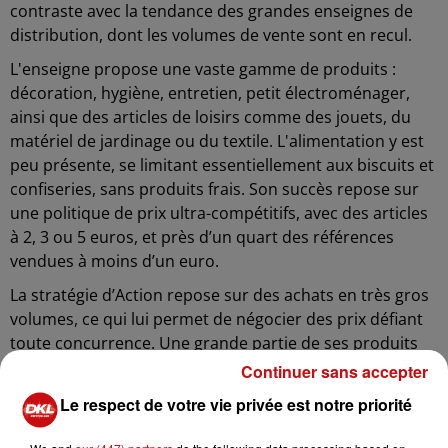
contraste avec la tendance des grandes enseignes de
distribution, dont les volumes de vente sont en recul.
L'enseigne propose une vaste gamme de produits :
décoration, hygiène, entretien, petit électroménager,
ainsi que des articles de loisirs comme des jouets, du
matériel de jardinage ou du textile. L'alimentation y est
peu présente, se limitant essentiellement aux biscuits et
confiseries, sans produits frais. Son succès repose sur
une politique de prix ultra-compétitifs, avec des articles
à 2, 3 ou 5 euros, et près d’un quart des références
vendues à moins d’un euro.
La stratégie d’Action repose sur des achats en très gros
volumes, ce qui lui permet de négocier des prix défiant
toute concurrence. Une grande partie de ses produits
est importée de Chine et l’enseigne renouvelle ses
Continuer sans accepter
références chaque semaine pour dynamiser son offre.
Le respect de votre vie privée est notre priorité
Fondée il y a 30 ans aux Pays-Bas, l’enseigne s'est