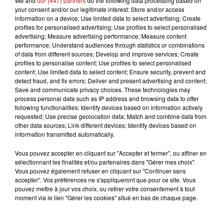
largement développée en Europe. Arrivée en France il y
We and
our (447) partners
do the following data processing based on
your consent and/or our legitimate interest: Store and/or access
a une dizaine d’années, elle y connaît un succès
information on a device; Use limited data to select advertising; Create
fulgurant, au point d’en faire son premier marché.
profiles for personalised advertising; Use profiles to select personalised
Aujourd’hui, plus d’un nouveau magasin ouvre chaque
advertising; Measure advertising performance; Measure content
performance; Understand audiences through statistics or combinations
semaine dans l’Hexagone, tous selon un modèle
of data from different sources; Develop and improve services; Create
standardisé : des points de vente épurés, sans
profiles to personalise content; Use profiles to select personalised
marketing ni décoration superflue, misant sur une
content; Use limited data to select content; Ensure security, prevent and
detect fraud, and fix errors; Deliver and present advertising and content;
approche purement discount.
Save and communicate privacy choices. These technologies may
process personal data such as IP address and browsing data to offer
L'expansion est massive : avec 850 magasins en France
following functionalities: Identify devices based on information actively
et plus de 20 000 employés, Action continue d’étendre
requested; Use precise geolocation data; Match and combine data from
son réseau en ville comme en zone rurale. À l’échelle
other data sources; Link different devices; Identify devices based on
information transmitted automatically.
européenne, l’enseigne vise l’ouverture de son 3 000e
magasin en 2025. En 2024, elle a accueilli en moyenne
Vous pouvez accepter en cliquant sur "Accepter et fermer", ou affiner en
18,5 millions de clients chaque semaine, un record qui
sélectionnant les finalités et/ou partenaires dans "Gérer mes choix".
Vous pouvez également refuser en cliquant sur "Continuer sans
pourrait encore être dépassé. Dans un contexte où les
accepter". Vos préférences ne s'appliqueront que pour ce site. Vous
consommateurs surveillent de près leurs dépenses et
pouvez mettre à jour vos choix, ou retirer votre consentement à tout
où le pouvoir d’achat demeure une priorité, la
moment via le lien "Gérer les cookies" situé en bas de chaque page.
dynamique semble inarrêtable. L’essor de chaînes
concurrentes comme Normal ou Wibra, ainsi que des