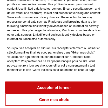
profiles to personalise content; Use profiles to select personalised
content; Use limited data to select content; Ensure security, prevent and
detect fraud, and fix errors; Deliver and present advertising and content;
Save and communicate privacy choices. These technologies may
process personal data such as IP address and browsing data to offer
following functionalities: Identify devices based on information actively
requested; Use precise geolocation data; Match and combine data from
other data sources; Link different devices; Identify devices based on
LES AUTRES ACTUALITÉS
information transmitted automatically.
Vous pouvez accepter en cliquant sur "Accepter et fermer", ou affiner en
31 juillet 2026
sélectionnant les finalités et/ou partenaires dans "Gérer mes choix".
MULHOUSE : UN HOMME
Vous pouvez également refuser en cliquant sur "Continuer sans
CONDAMNÉ À TROIS MOIS DE
accepter". Vos préférences ne s'appliqueront que pour ce site. Vous
pouvez mettre à jour vos choix, ou retirer votre consentement à tout
PRISON AVEC SURSIS...
moment via le lien "Gérer les cookies" situé en bas de chaque page.
Mulhouse : un homme condamné à trois
mois de prison avec sursis pour un salut
nazi
Accepter et fermer
31 juillet 2026
LA 77E FOIRE AUX VINS DE
Gérer mes choix
COLMAR OUVRE SES PORTES
PENDANT 10 JOURS