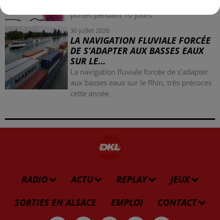
la 77e Foire aux vins de Colmar ouvre ses
portes pendant 10 jours
30 juillet 2026
LA NAVIGATION FLUVIALE FORCÉE
DE S’ADAPTER AUX BASSES EAUX
SUR LE...
La navigation fluviale forcée de s’adapter
aux basses eaux sur le Rhin, très précoces
cette année
RADIO
ACTU
REPLAY
JEUX
SORTIES EN ALSACE
EMPLOI
CONTACT