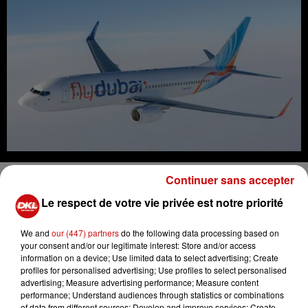
Continuer sans accepter
Depuis le 2 août, flydubai offre des vols réguliers au
départ de l'EuroAirport vers son hub à Dubaï.
Le respect de votre vie privée est notre priorité
Pascal Kury
We and
our (447) partners
do the following data processing based on
your consent and/or our legitimate interest: Store and/or access
flydubai EAP 19 AOUT 24
information on a device; Use limited data to select advertising; Create
profiles for personalised advertising; Use profiles to select personalised
advertising; Measure advertising performance; Measure content
performance; Understand audiences through statistics or combinations
of data from different sources; Develop and improve services; Create