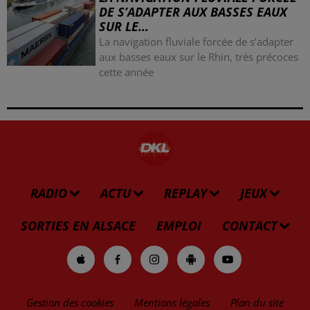
DE S’ADAPTER AUX BASSES EAUX
SUR LE...
La navigation fluviale forcée de s’adapter
aux basses eaux sur le Rhin, très précoces
cette année
RADIO
ACTU
REPLAY
JEUX
SORTIES EN ALSACE
EMPLOI
CONTACT
Gestion des cookies
Mentions légales
Plan du site