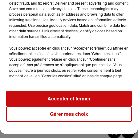
detect fraud, and fix errors; Deliver and present advertising and content;
novembre à 14 h
Save and communicate privacy choices. These technologies may
Passez un après-midi en famille avec la claveciniste Yuki
process personal data such as IP address and browsing data to offer
Mitzutani pour explorer le clavecin de manière ludique.
following functionalities: Identify devices based on information actively
requested; Use precise geolocation data; Match and combine data from
Avec les clavecins Ruckers d’Unterlinden et d’Amiens en
other data sources; Link different devices; Identify devices based on
toile de fond, les participants découvriront cet
information transmitted automatically.
instrument à travers la danse, le chant, l’écoute et des
Vous pouvez accepter en cliquant sur "Accepter et fermer", ou affiner en
jeux sonores.
sélectionnant les finalités et/ou partenaires dans "Gérer mes choix".
Vous pouvez également refuser en cliquant sur "Continuer sans
Visite du Retable d'Issenheim – Dimanche 3
accepter". Vos préférences ne s'appliqueront que pour ce site. Vous
novembre à 14 h
pouvez mettre à jour vos choix, ou retirer votre consentement à tout
Explorez le célèbre Retable d'Issenheim, chef-d'œuvre
moment via le lien "Gérer les cookies" situé en bas de chaque page.
de Grünewald et de Nicolas de Haguenau, avec
l’accompagnement d’une médiatrice. Ce polyptyque
exceptionnel, avec ses sculptures et panneaux peints
Accepter et fermer
dédiés à saint Antoine et à la vie du Christ, vous invite à
une immersion dans l'art religieux de la Renaissance.
Gérer mes choix