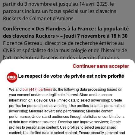
partir du 3 novembre et jusqu’au 14 avril 2025, le
parcours inclura un focus spécial sur les clavecins
Ruckers de Colmar et d’Amiens.
Conférence « Des Flandres à la France : la popularité
des clavecins Ruckers » – Jeudi 7 novembre à 18 h 30
Florence Gétreau, directrice de recherche émérite au
CNRS et spécialiste de la musicologie et de l’histoire de
l’art, présentera l’ascension des clavecins flamands,
comme ceux des Ruckers, dans la culture française du
Continuer sans accepter
XVIIe siècle jusqu’à la Révolution. Grâce à leur qualité
Le respect de votre vie privée est notre priorité
sonore et leur fabrication exceptionnelle, ces
instruments se sont imposés dans les salons français et
We and
our (447) partners
do the following data processing based on
sont devenus des symboles du raffinement musical du
your consent and/or our legitimate interest: Store and/or access
information on a device; Use limited data to select advertising; Create
Siècle des Lumières.
profiles for personalised advertising; Use profiles to select personalised
À la fin de la conférence, les clavecins de Colmar et
advertising; Measure advertising performance; Measure content
d’Amiens seront exposés au 2e étage du bâtiment
performance; Understand audiences through statistics or combinations
of data from different sources; Develop and improve services; Create
Ackerhof.
profiles to personalise content; Use profiles to select personalised
Atelier famille « Happy Family » – Dimanche 10
content; Use limited data to select content; Ensure security, prevent and