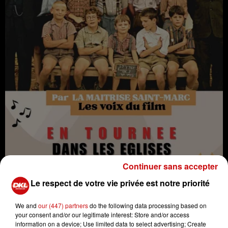
Continuer sans accepter
Pour célébrer les 20 ans du film culte "Les Choristes", la
Le respect de votre vie privée est notre priorité
Maîtrise Saint-Marc, référence du chant choral d'enfants
en France, se produit à l'église Saint Étienne de
We and
our (447) partners
do the following data processing based on
your consent and/or our legitimate interest: Store and/or access
Mulhouse. Sous la direction artistique de Nicolas Porte,
information on a device; Use limited data to select advertising; Create