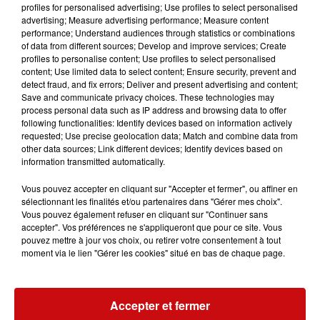
fondateur et chef de chœur historique, les jeunes
profiles for personalised advertising; Use profiles to select personalised
choristes interpréteront les plus beaux airs du film
advertising; Measure advertising performance; Measure content
performance; Understand audiences through statistics or combinations
comme "Vois sur ton chemin", "Caresse sur l'océan", et
of data from different sources; Develop and improve services; Create
"Cerf-volant", ainsi que des titres inédits spécialement
profiles to personalise content; Use profiles to select personalised
composés pour cet anniversaire. Une expérience
content; Use limited data to select content; Ensure security, prevent and
detect fraud, and fix errors; Deliver and present advertising and content;
musicale inoubliable qui fera revivre la magie et
Save and communicate privacy choices. These technologies may
l'émotion de cette œuvre intemporelle.
process personal data such as IP address and browsing data to offer
following functionalities: Identify devices based on information actively
requested; Use precise geolocation data; Match and combine data from
other data sources; Link different devices; Identify devices based on
information transmitted automatically.
Ajouter à votre calendrier
Vous pouvez accepter en cliquant sur "Accepter et fermer", ou affiner en
sélectionnant les finalités et/ou partenaires dans "Gérer mes choix".
Vous pouvez également refuser en cliquant sur "Continuer sans
accepter". Vos préférences ne s'appliqueront que pour ce site. Vous
pouvez mettre à jour vos choix, ou retirer votre consentement à tout
du
13 décembre 2025 à 20h00
moment via le lien "Gérer les cookies" situé en bas de chaque page.
Date
au
13 décembre 2025 à 20h01
Accepter et fermer
Payant