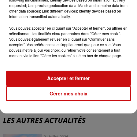
La circulation routière reste, elle, un défi, tout comme
requested; Use precise geolocation data; Match and combine data from
les inégalités d'exposition à la chaleur urbaine. Et enfin,
other data sources; Link different devices; Identify devices based on
information transmitted automatically.
l'engagement de l'Eurométropole est reconnu par le
label national Territoires engagés en transition
Vous pouvez accepter en cliquant sur "Accepter et fermer", ou affiner en
écologique, avec une progression de 4 à 5 étoiles.
sélectionnant les finalités et/ou partenaires dans "Gérer mes choix".
Vous pouvez également refuser en cliquant sur "Continuer sans
accepter". Vos préférences ne s'appliqueront que pour ce site. Vous
Plan Climat Strasbourg
pouvez mettre à jour vos choix, ou retirer votre consentement à tout
moment via le lien "Gérer les cookies" situé en bas de chaque page.
Accepter et fermer
Gérer mes choix
LES AUTRES ACTUALITÉS
31 juillet 2026