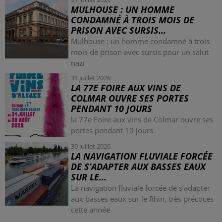
MULHOUSE : UN HOMME
CONDAMNÉ À TROIS MOIS DE
PRISON AVEC SURSIS...
Mulhouse : un homme condamné à trois
mois de prison avec sursis pour un salut
nazi
31 juillet 2026
LA 77E FOIRE AUX VINS DE
COLMAR OUVRE SES PORTES
PENDANT 10 JOURS
la 77e Foire aux vins de Colmar ouvre ses
portes pendant 10 jours
30 juillet 2026
LA NAVIGATION FLUVIALE FORCÉE
DE S’ADAPTER AUX BASSES EAUX
SUR LE...
La navigation fluviale forcée de s’adapter
aux basses eaux sur le Rhin, très précoces
cette année