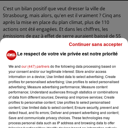
C'est un bilan positif que veut dresser la ville de
Strasbourg, mais alors, qu'en est il vraiment ? Cinq ans
après la mise en place du plan climat, plus de 110
actions ont été engagées. Et dans les chiffres, les
émissions de gaz à effet de serre auraient baissé de 55
% par rapport à 1990 et la consommation d'énergie d'un
Continuer sans accepter
tiers depuis 2012. Plus de 5000 arbres ont été plantés,
Le respect de votre vie privée est notre priorité
des écoles rénovées et la restauration scolaire compte
désormais moitié deux produits bio.
We and
our (447) partners
do the following data processing based on
your consent and/or our legitimate interest: Store and/or access
Mais au delà des annonces, la situation est contrastée.
information on a device; Use limited data to select advertising; Create
La pollution de l'air, par exemple, s'améliore, mais les
profiles for personalised advertising; Use profiles to select personalised
niveaux restent au dessus des recommandations de
advertising; Measure advertising performance; Measure content
performance; Understand audiences through statistics or combinations
l'OMS. Côté climat, la tendance est plutôt préoccupante.
of data from different sources; Develop and improve services; Create
La température a déjà augmenté de près de deux
profiles to personalise content; Use profiles to select personalised
degrés à Strasbourg. C'est plus qu'à l'échelle mondiale.
content; Use limited data to select content; Ensure security, prevent and
detect fraud, and fix errors; Deliver and present advertising and content;
La ville met aussi en avant la mobilité douce et la mise
Save and communicate privacy choices. These technologies may
en place d'une zone à faible émission.
process personal data such as IP address and browsing data to offer
following functionalities: Identify devices based on information actively