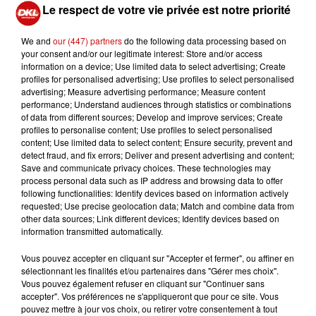
"nourrissant" toutes les parties qui nous constituent,
Le respect de votre vie privée est notre priorité
dans toutes nos dimensions, physiques, émotionnelles,
et plus... Une quarantaine d'acteurs locaux qui feront
We and
our (447) partners
do the following data processing based on
découvrir en toutes simplicité ce qui les passionne, soit
your consent and/or our legitimate interest: Store and/or access
information on a device; Use limited data to select advertising; Create
sur leurs stands, soit par des conférences.
profiles for personalised advertising; Use profiles to select personalised
advertising; Measure advertising performance; Measure content
Entrées et conférences gratuites pour que le plus grand
performance; Understand audiences through statistics or combinations
nombre puisse en profiter, tombolas, restauration
of data from different sources; Develop and improve services; Create
gourmande et bio pour que chacun vive des moments
profiles to personalise content; Use profiles to select personalised
content; Use limited data to select content; Ensure security, prevent and
de bien-être total !
detect fraud, and fix errors; Deliver and present advertising and content;
Save and communicate privacy choices. These technologies may
process personal data such as IP address and browsing data to offer
following functionalities: Identify devices based on information actively
requested; Use precise geolocation data; Match and combine data from
other data sources; Link different devices; Identify devices based on
Ajouter à votre calendrier
information transmitted automatically.
Vous pouvez accepter en cliquant sur "Accepter et fermer", ou affiner en
sélectionnant les finalités et/ou partenaires dans "Gérer mes choix".
du
30 septembre 2023 à 11h00
Vous pouvez également refuser en cliquant sur "Continuer sans
Date
accepter". Vos préférences ne s'appliqueront que pour ce site. Vous
au
30 septembre 2023 à 19h00
pouvez mettre à jour vos choix, ou retirer votre consentement à tout