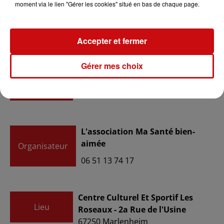
moment via le lien "Gérer les cookies" situé en bas de chaque page.
du
1er octobre 2023 à 10h00
Date
Accepter et fermer
au
1er octobre 2023 à 18h00
Gérer mes choix
Tarif
Gratuit
L'association Ma Santé bien-
aimée
Organisateur
06 51 13 74 17
Centre Culturel Et Sportif Les
Lieu
Roseaux - 2a Rue de l'Usine
67250
Marlenheim