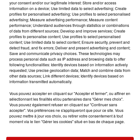
your consent and/or our legitimate interest: Store and/or access
Pour les élections législatives,
les citoyens français ont
information on a device; Use limited data to select advertising; Create
jusqu’au 4 mai pour s’inscrire sur les listes électorales
profiles for personalised advertising; Use profiles to select personalised
advertising; Measure advertising performance; Measure content
en ligne et jusqu’au 6 mai pour faire la demande en
performance; Understand audiences through statistics or combinations
mairie ou par courrier.
La démarche en ligne peut être
of data from different sources; Develop and improve services; Create
réalisée sur la plateforme
profiles to personalise content; Use profiles to select personalised
content; Use limited data to select content; Ensure security, prevent and
https://www.elections.interieur.gouv.fr
detect fraud, and fix errors; Deliver and present advertising and content;
Save and communicate privacy choices. These technologies may
Sur ce même site, les citoyens peuvent également
process personal data such as IP address and browsing data to offer
vérifier leur situation électorale
(lieu et numéro de
following functionalities: Identify devices based on information actively
bureau) et donner procuration en cas d’absence.
requested; Use precise geolocation data; Match and combine data from
other data sources; Link different devices; Identify devices based on
information transmitted automatically.
S'ASSURER DE SON INSCRIPTION POUR
Vous pouvez accepter en cliquant sur "Accepter et fermer", ou affiner en
EMPÊCHER LES COUACS LE JOUR DU VOTE
sélectionnant les finalités et/ou partenaires dans "Gérer mes choix".
Vous pouvez également refuser en cliquant sur "Continuer sans
Lors de l'élection présidentielle, des électeurs
accepter". Vos préférences ne s'appliqueront que pour ce site. Vous
pouvez mettre à jour vos choix, ou retirer votre consentement à tout
strasbourgeois avaient eu la surprise de ne pas pouvoir
moment via le lien "Gérer les cookies" situé en bas de chaque page.
voter
en raison de changements opérés par
l'administration sur les listes électorales
. Une mise à
jour des listes avait rendu caduque leur inscription dans