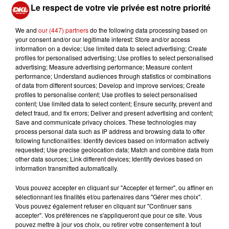
Le respect de votre vie privée est notre priorité
du chant. C'est très polyvalent et ça demande vraiment une
concentration et une justesse tout de suite. On essaye
We and
our (447) partners
do the following data processing based on
vraiment de donner la place à tout le monde, on évite le
your consent and/or our legitimate interest: Store and/or access
starisme et on essaye de faire que ça vive, que ça vive, que
information on a device; Use limited data to select advertising; Create
profiles for personalised advertising; Use profiles to select personalised
ça vive."
advertising; Measure advertising performance; Measure content
"SPRETZIGI ZITTA !" à l'affiche du 6 au 28 avril au théâtre
performance; Understand audiences through statistics or combinations
of data from different sources; Develop and improve services; Create
municipal de Guebwiller avec le TAG.
profiles to personalise content; Use profiles to select personalised
content; Use limited data to select content; Ensure security, prevent and
Pascal Kury
detect fraud, and fix errors; Deliver and present advertising and content;
Save and communicate privacy choices. These technologies may
process personal data such as IP address and browsing data to offer
TAG DIDIER FOECHTERLEN
following functionalities: Identify devices based on information actively
requested; Use precise geolocation data; Match and combine data from
other data sources; Link different devices; Identify devices based on
information transmitted automatically.
Vous pouvez accepter en cliquant sur "Accepter et fermer", ou affiner en
sélectionnant les finalités et/ou partenaires dans "Gérer mes choix".
Vous pouvez également refuser en cliquant sur "Continuer sans
accepter". Vos préférences ne s'appliqueront que pour ce site. Vous
pouvez mettre à jour vos choix, ou retirer votre consentement à tout