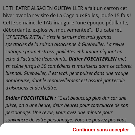
LE THEATRE ALSACIEN GUEBWILLER a fait un carton cet
hiver avec la revisite de La Cage aux Folles, jouée 15 fois !
Cette semaine, le TAG inaugure "une époque pétillante,
débordante, explosive, mouvementée"... Du cabaret.
"SPRETZIGI ZITTA !" c'est le dernier des trois grands
spectacles de la saison alsacienne à Guebwiller. La revue
satirique promet strass, paillettes et humour piquant en
écho à l'actualité débordante.
Didier FOECHTERLEN
met
en scène jusqu'à 30 comédiens et musiciens dans ce cabaret
biennal. Guebwiller, il est vrai, peut puiser dans une troupe
nombreuse, dont le renouvellement est assuré par l'école
d'alsaciens et de théâtre.
Didier FOECHTERLEN : "
C'est beaucoup plus dur car une
pièce, on a une heure, deux heures pour convaincre de son
personnage. Une revue, vous avez une minute pour
convaincre de votre personnage. Vous ne pouvez pas vous
rattraper, vous n'avez qu'une chance. Donc c'est une très
Continuer sans accepter
très bonne école de comédie de faire des sketchs, de faire