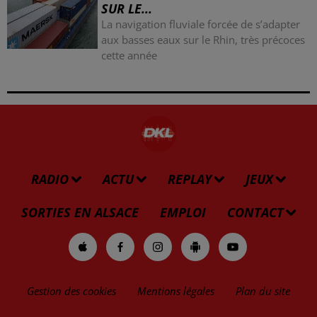
SUR LE...
La navigation fluviale forcée de s’adapter
aux basses eaux sur le Rhin, très précoces
cette année
RADIO
ACTU
REPLAY
JEUX
SORTIES EN ALSACE
EMPLOI
CONTACT
Gestion des cookies
Mentions légales
Plan du site