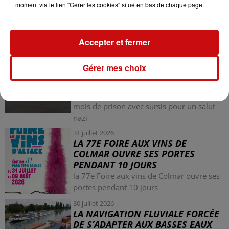
moment via le lien "Gérer les cookies" situé en bas de chaque page.
LES AUTRES ACTUALITÉS
Accepter et fermer
31 juillet 2026
MULHOUSE : UN HOMME
Gérer mes choix
CONDAMNÉ À TROIS MOIS DE
PRISON AVEC SURSIS...
Mulhouse : un homme condamné à trois
mois de prison avec sursis pour un salut
nazi
31 juillet 2026
LA 77E FOIRE AUX VINS DE
COLMAR OUVRE SES PORTES
PENDANT 10 JOURS
la 77e Foire aux vins de Colmar ouvre ses
portes pendant 10 jours
30 juillet 2026
LA NAVIGATION FLUVIALE FORCÉE
DE S’ADAPTER AUX BASSES EAUX