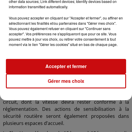
other data sources; Link different devices; Identify devices based on
l’endroit et au moment de son choix. Les visiteurs
information transmitted automatically.
peuvent ainsi organiser librement leur journée et
profiter des différentes activités à leur rythme.
Vous pouvez accepter en cliquant sur "Accepter et fermer", ou affiner en
sélectionnant les finalités et/ou partenaires dans "Gérer mes choix".
Si la convivialité reste au cœur de la manifestation, les
Vous pouvez également refuser en cliquant sur "Continuer sans
accepter". Vos préférences ne s'appliqueront que pour ce site. Vous
organisateurs rappellent l’importance du respect des
pouvez mettre à jour vos choix, ou retirer votre consentement à tout
règles de sécurité. Les participants sont invités à vérifier
moment via le lien "Gérer les cookies" situé en bas de chaque page.
l’état de leur matériel avant le départ et à privilégier le
port du casque, quel que soit leur âge. Un dispositif
important de surveillance sera déployé sur l’ensemble
Accepter et fermer
du parcours afin d’assurer le bon déroulement de la
journée.
Gérer mes choix
Une vigilance particulière sera notamment portée aux
engins de déplacement motorisés autorisés sur le
circuit, dont la vitesse devra rester conforme à la
réglementation. Des actions de sensibilisation à la
sécurité routière seront également proposées dans
plusieurs espaces d’accueil.