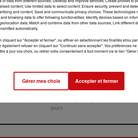
ns of data from different sources; Develop and improve services; Create profiles to 
alised content; Use limited data to select content; Ensure security, prevent and detect
ertising and content; Save and communicate privacy choices. These technologies
and browsing data to offer following functionalities: Identify devices based on infor
eolocation data; Match and combine data from other data sources; Link different de
nsmitted automatically.
cliquant sur "Accepter et fermer", ou affiner en sélectionnant les finalités et/ou pa
 également refuser en cliquant sur "Continuer sans accepter". Vos préférences ne 
tre à jour vos choix, ou retirer votre consentement à tout moment via le lien "Gérer 
31 juillet 2026
LA 77E FOIRE AUX VINS DE
COLMAR OUVRE SES PORTES
Gérer mes choix
Accepter et fermer
PENDANT 10 JOURS
la 77e Foire aux vins de Colmar
ouvre ses portes pendant 10
jours