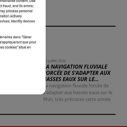
personalise content; Use
 fraud, and fix errors;
 may process personal
mation actively
vices; Identify devices
rtenaires dans "Gérer
s'appliqueront que pour
les cookies" situé en
30 juillet 2026
LA NAVIGATION FLUVIALE
FORCÉE DE S’ADAPTER AUX
BASSES EAUX SUR LE...
La navigation fluviale forcée de
s’adapter aux basses eaux sur le
Rhin, très précoces cette année