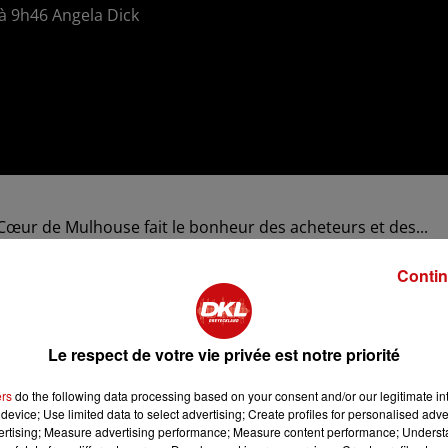
4 à 9h46 Angela Dick
u Cœur de Mulhouse fait le bonheur des acheteurs et des...
Contin
Le respect de votre vie privée est notre priorité
ers
do the following data processing based on your consent and/or our legitimate int
device; Use limited data to select advertising; Create profiles for personalised adver
vertising; Measure advertising performance; Measure content performance; Unders