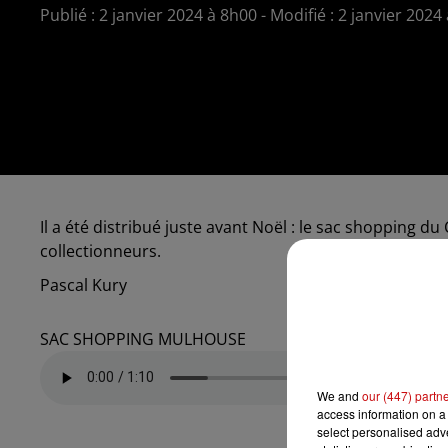
Publié : 2 janvier 2024 à 8h00 - Modifié : 2 janvier 202
Il a été distribué juste avant Noël : le sac shopping d
collectionneurs.
Pascal Kury
SAC SHOPPING MULHOUSE
We and
our (447) partn
access information on a 
select personalised ad