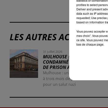
statistics or combinatio
profiles to select person
Deliver and present adv
data such as IP address 
requested; Use precise g
based on information tra
Vous pouvez accepter en 
LES AUTRES ACTUALITÉS
mes choix". Vous pouvez
ce site. Vous pouvez met
bas de chaque page.
31 juillet 2026
MULHOUSE : UN HOMME
CONDAMNÉ À TROIS MOIS
DE PRISON AVEC SURSIS...
Mulhouse : un homme condamné
à trois mois de prison avec sursis
pour un salut nazi