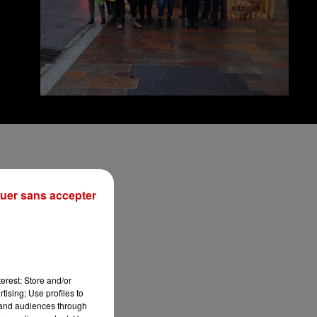
uer sans accepter
erest: Store and/or
tising; Use profiles to
tand audiences through