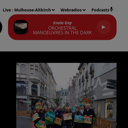
Live :
Mulhouse-Altkirch
Webradios
Podcasts
Enola Gay
ORCHESTRAL
MANOEUVRES IN THE DARK