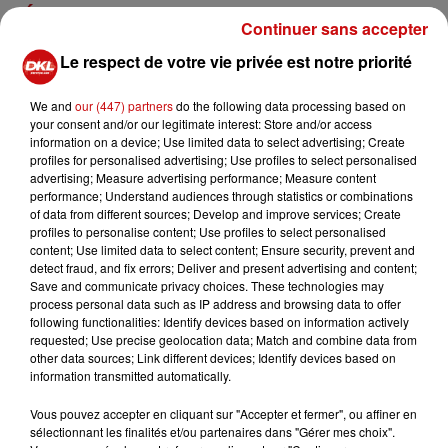
RÉGION GRAND EST
Continuer sans accepter
Pour l'heure, trois sites ont été d'ores et déjà
Le respect de votre vie privée est notre priorité
sélectionnés pour cette « petite finale » à l'échelle
régionale. Il s'agit de
la gare de Metz
(Moselle), de
la
We and
our (447) partners
do the following data processing based on
your consent and/or our legitimate interest: Store and/or access
place Stanislas
à Nancy (Meurthe-et-Moselle) et
du parc
information on a device; Use limited data to select advertising; Create
de Wesserling
, situé dans la vallée du même nom dans
profiles for personalised advertising; Use profiles to select personalised
le sud-Alsace.
advertising; Measure advertising performance; Measure content
performance; Understand audiences through statistics or combinations
Le vote est ouvert à toutes et tous
jusqu'au 11 juin
of data from different sources; Develop and improve services; Create
midi
sur le site de france•tv
profiles to personalise content; Use profiles to select personalised
content; Use limited data to select content; Ensure security, prevent and
https://www.francetelevisions.fr/et-vous/participer-a-
detect fraud, and fix errors; Deliver and present advertising and content;
Save and communicate privacy choices. These technologies may
une-emission/le-monument-prefere-des-francais-2915
process personal data such as IP address and browsing data to offer
sur sa page Facebook :
following functionalities: Identify devices based on information actively
requested; Use precise geolocation data; Match and combine data from
other data sources; Link different devices; Identify devices based on
information transmitted automatically.
Vous pouvez accepter en cliquant sur "Accepter et fermer", ou affiner en
sélectionnant les finalités et/ou partenaires dans "Gérer mes choix".