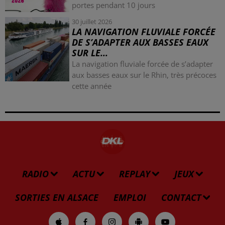
portes pendant 10 jours
30 juillet 2026
LA NAVIGATION FLUVIALE FORCÉE
DE S’ADAPTER AUX BASSES EAUX
SUR LE...
La navigation fluviale forcée de s’adapter
aux basses eaux sur le Rhin, très précoces
cette année
RADIO
ACTU
REPLAY
JEUX
SORTIES EN ALSACE
EMPLOI
CONTACT