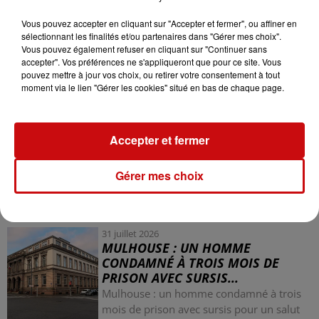
(2013-2017) sur une guerre civile au XIIe siècle, et "Le
Porte-avions", une série militaire en cours.
Vous pouvez accepter en cliquant sur "Accepter et fermer", ou affiner en
sélectionnant les finalités et/ou partenaires dans "Gérer mes choix".
Cette exposition, la première hors du Japon, permet de
Vous pouvez également refuser en cliquant sur "Continuer sans
accepter". Vos préférences ne s'appliqueront que pour ce site. Vous
découvrir l'œuvre de Kawaguchi, dont la plupart des
pouvez mettre à jour vos choix, ou retirer votre consentement à tout
ouvrages sont disponibles en français.
moment via le lien "Gérer les cookies" situé en bas de chaque page.
Accepter et fermer
Gérer mes choix
LES AUTRES ACTUALITÉS
31 juillet 2026
MULHOUSE : UN HOMME
CONDAMNÉ À TROIS MOIS DE
PRISON AVEC SURSIS...
Mulhouse : un homme condamné à trois
mois de prison avec sursis pour un salut