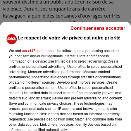
souvent destiné à un public adulte en raison de sa
violence. Durant ses cinquante ans de carrière,
Kawaguchi a publié des centaines d'ouvrages centrés
sur les conflits géopolitiques et l'histoire contemporaine
Continuer sans accepter
du Japon, mettant en scène des personnages tels que
des policiers, des soldats, et des gangsters.
Le respect de votre vie privée est notre priorité
Il explore également des thèmes comme les jeux
We and
our (447) partners
do the following data processing based on
d'argent, les intrigues économiques, et les héros
your consent and/or our legitimate interest: Store and/or access
sportifs et cinématographiques. L'exposition présente
information on a device; Use limited data to select advertising; Create
profiles for personalised advertising; Use profiles to select personalised
une dizaine de panneaux, chacun illustrant huit pages
advertising; Measure advertising performance; Measure content
(reproductions des dessins originaux) représentatives
performance; Understand audiences through statistics or combinations
de ses principaux thèmes.
of data from different sources; Develop and improve services; Create
profiles to personalise content; Use profiles to select personalised
Parmi les œuvres exposées figurent des pages de séries
content; Use limited data to select content; Ensure security, prevent and
detect fraud, and fix errors; Deliver and present advertising and content;
telles que "Medusa" (1990-1994) sur les mouvements
Save and communicate privacy choices. These technologies may
étudiants contestataires, "The Silent Service" (1988-1996)
process personal data such as IP address and browsing data to offer
abordant la politique-fiction, "Zipang" (43 volumes)
following functionalities: Identify devices based on information actively
requested; Use precise geolocation data; Match and combine data from
retraçant la bataille de Midway, "Spirit of the Sun" (2002-
other data sources; Link different devices; Identify devices based on
2010) une fiction post-apocalyptique, "Deep Ocean Blue"
information transmitted automatically.