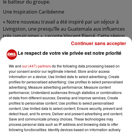
le batteur du groupe.
Une Inspiration Caribéenne
« Notre nouveau travail a été inspiré par un séjour à
Livingston, une presqu’île au Guatemala aux influences
très jamaïcaines », raconte Vincent Pierré. Cette région
Continuer sans accepter
se distingue par sa culture caribéenne et son dialecte
unique, le Garifuna.
Le respect de votre vie privée est notre priorité
Un Album Collaboratif
We and
our (447) partners
do the following data processing based on
Sur leur nouvel opus, Spirit Revolution collabore avec
your consent and/or our legitimate interest: Store and/or access
information on a device; Use limited data to select advertising; Create
Sugardaddy et Mr Kamanzi, deux artistes réguliers du
profiles for personalised advertising; Use profiles to select personalised
groupe. Le premier titre, "Livingstons Riddim", est
advertising; Measure advertising performance; Measure content
interprété par Daniel Bless des îles Vierges, tandis que
performance; Understand audiences through statistics or combinations
of data from different sources; Develop and improve services; Create
Stranjah Miller chante "Call On Jah". Les choristes de
profiles to personalise content; Use profiles to select personalised
Spirit Revolution, Moca, apportent une touche douce et
content; Use limited data to select content; Ensure security, prevent and
hypnotique à "The Sound of Reggae". L'album a été
detect fraud, and fix errors; Deliver and present advertising and content;
Save and communicate privacy choices. These technologies may
enregistré en home studio à Labaroche, mixé par
process personal data such as IP address and browsing data to offer
Vincent Pierré et masterisé par Alchemy Dubs en
following functionalities: Identify devices based on information actively