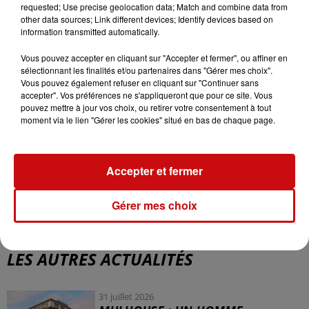
Angleterre. Toute la discographie du groupe est
requested; Use precise geolocation data; Match and combine data from
other data sources; Link different devices; Identify devices based on
disponible sur Spotify et autres plateformes.
information transmitted automatically.
Concert au Grillen
Vous pouvez accepter en cliquant sur "Accepter et fermer", ou affiner en
Le 25 mai, Spirit Revolution se produira au Grillen à 20h.
sélectionnant les finalités et/ou partenaires dans "Gérer mes choix".
Vous pouvez également refuser en cliquant sur "Continuer sans
La soirée reggae mettra également en vedette Tiwony,
accepter". Vos préférences ne s'appliqueront que pour ce site. Vous
Sugardaddy, Mr Kamanzi, G’Moses, et Manjah en sound
pouvez mettre à jour vos choix, ou retirer votre consentement à tout
system. Ce sera la première performance de Tiwony à
moment via le lien "Gérer les cookies" situé en bas de chaque page.
Colmar, offrant une occasion unique pour les fans de
reggae.
Accepter et fermer
Gérer mes choix
LES AUTRES ACTUALITÉS
31 juillet 2026