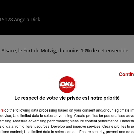
à 15h28 Angela Dick
 en Alsace, le Fort de Mutzig, du moins 10% de cet ensemble
Contin
Le respect de votre vie privée est notre priorité
ers
do the following data processing based on your consent and/or our legitimate int
device; Use limited data to select advertising; Create profiles for personalised adver
vertising; Measure advertising performance; Measure content performance; Unders
ns of data from different sources; Develop and improve services; Create profiles to 
alised content; Use limited data to select content; Ensure security, prevent and detect