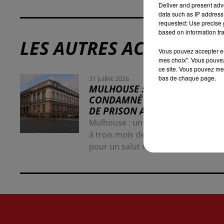
Deliver and present adv
data such as IP address 
requested; Use precise g
based on information tra
LES AUTRES ACTUALITÉS
Vous pouvez accepter en 
mes choix". Vous pouvez
ce site. Vous pouvez met
bas de chaque page.
31 juillet 2026
MULHOUSE : UN HOMME
CONDAMNÉ À TROIS MOIS
DE PRISON AVEC SURSIS...
Mulhouse : un homme condamné
à trois mois de prison avec sursis
pour un salut nazi