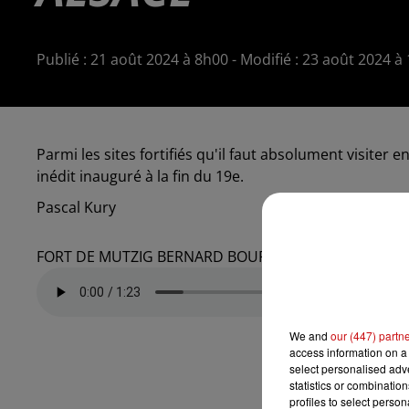
Publié : 21 août 2024 à 8h00 - Modifié : 23 août 2024 
Parmi les sites fortifiés qu'il faut absolument visiter
inédit inauguré à la fin du 19e.
Pascal Kury
FORT DE MUTZIG BERNARD BOUR
We and
our (447) partn
access information on a 
select personalised ad
statistics or combinatio
profiles to select person