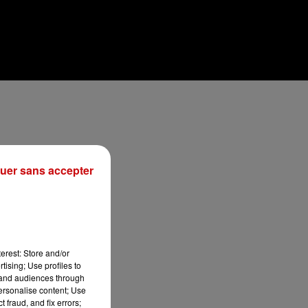
uer sans accepter
erest: Store and/or
tising; Use profiles to
tand audiences through
personalise content; Use
 fraud, and fix errors;