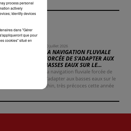
 may process personal
mation actively
vices; Identify devices
rtenaires dans "Gérer
s'appliqueront que pour
les cookies" situé en
30 juillet 2026
LA NAVIGATION FLUVIALE
FORCÉE DE S’ADAPTER AUX
BASSES EAUX SUR LE...
La navigation fluviale forcée de
s’adapter aux basses eaux sur le
Rhin, très précoces cette année