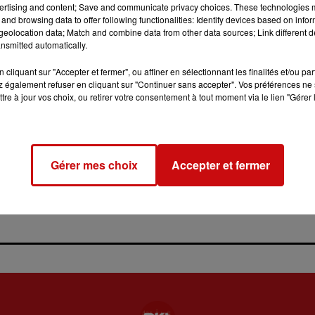
ertising and content; Save and communicate privacy choices. These technologies
and browsing data to offer following functionalities: Identify devices based on infor
eolocation data; Match and combine data from other data sources; Link different de
nsmitted automatically.
cliquant sur "Accepter et fermer", ou affiner en sélectionnant les finalités et/ou pa
 également refuser en cliquant sur "Continuer sans accepter". Vos préférences ne 
tre à jour vos choix, ou retirer votre consentement à tout moment via le lien "Gérer 
31 juillet 2026
LA 77E FOIRE AUX VINS DE
COLMAR OUVRE SES PORTES
PENDANT 10 JOURS
Gérer mes choix
Accepter et fermer
la 77e Foire aux vins de Colmar
ouvre ses portes pendant 10
jours