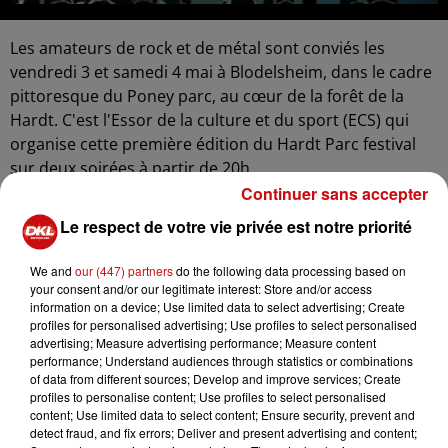
Les amateurs de rock et de métal sont conviés les
vendredi 3 et samedi 4 mai à Blodelsheim, dans le cadre
pittoresque du Poney parc, au cœur de la forêt de la
Hardt. C'est l'Essor de la culture et du sport (ECS) qui
organise cette première édition du Hardt Parc festival
sur deux soirées à partir de 20h.
Continuer sans accepter
La soirée du vendredi 3 mai débutera avec les locaux de
Le respect de votre vie privée est notre priorité
Back & Off et leur blues rock, suivis du groupe Breaking
Bones Klub, remarqués l'année dernière en première
We and
our (447) partners
do the following data processing based on
partie des hard rockers américains de Rhino Bucket sur
your consent and/or our legitimate interest: Store and/or access
la scène de Woodstock guitares à Ensisheim.
information on a device; Use limited data to select advertising; Create
profiles for personalised advertising; Use profiles to select personalised
La soirée sera également animée par les performances
advertising; Measure advertising performance; Measure content
des Mulhousiens de Von Deeper, qui proposent un
performance; Understand audiences through statistics or combinations
mélange unique de grunge, de stoner et de black métal,
of data from different sources; Develop and improve services; Create
profiles to personalise content; Use profiles to select personalised
ainsi que par Orion, un tribute band de Metallica
content; Use limited data to select content; Ensure security, prevent and
originaire de Haguenau, qui s’est déjà illustré sur la
detect fraud, and fix errors; Deliver and present advertising and content;