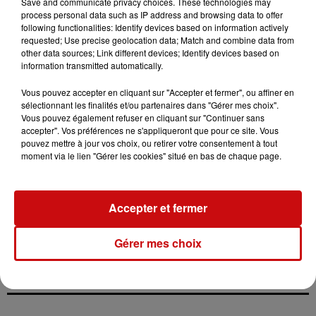
scène Off du Hellfest en 2023.
Save and communicate privacy choices. These technologies may
process personal data such as IP address and browsing data to offer
La soirée du samedi 4 mai débutera avec le pop rock
following functionalities: Identify devices based on information actively
requested; Use precise geolocation data; Match and combine data from
influencé par U2, Placebo et Kings of Leon des
other data sources; Link different devices; Identify devices based on
Mulhousiens de Peeled Cubes, suivi du reggae de
information transmitted automatically.
Balagan, un groupe de la région colmarienne, et du rock
Vous pouvez accepter en cliquant sur "Accepter et fermer", ou affiner en
puissant du trio strasbourgeois Deadly Shakes. La soirée
sélectionnant les finalités et/ou partenaires dans "Gérer mes choix".
se clôturera avec The Trabants, un tribute band de U2
Vous pouvez également refuser en cliquant sur "Continuer sans
originaire de Saint-Louis.
accepter". Vos préférences ne s'appliqueront que pour ce site. Vous
pouvez mettre à jour vos choix, ou retirer votre consentement à tout
Les billets sont disponibles à 10 € par soirée et un pack
moment via le lien "Gérer les cookies" situé en bas de chaque page.
pour les deux soirées est proposé à 15 €. La billetterie
en ligne est ouverte sur la plateforme helloasso.com, et
les organisateurs ont choisi des tarifs attractifs pour
Accepter et fermer
rendre l'événement accessible à tous.
Gérer mes choix