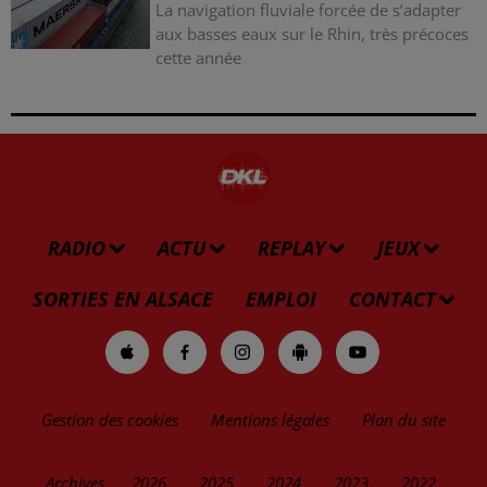
La navigation fluviale forcée de s’adapter
aux basses eaux sur le Rhin, très précoces
cette année
RADIO
ACTU
REPLAY
JEUX
SORTIES EN ALSACE
EMPLOI
CONTACT
Gestion des cookies
Mentions légales
Plan du site
Archives
2026
2025
2024
2023
2022